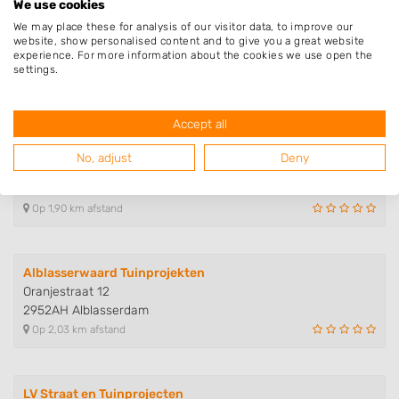
We use cookies
We may place these for analysis of our visitor data, to improve our
Van Gelder Tuinen
website, show personalised content and to give you a great website
Havenhoofd 11
experience. For more information about the cookies we use open the
2989AE Ridderkerk
settings.
Op 1,80 km afstand
Accept all
Steefs Tuinen
No, adjust
Deny
Grotenoord 24
3341LT Hendrik-Ido-Ambacht
Op 1,90 km afstand
Alblasserwaard Tuinprojekten
Oranjestraat 12
2952AH Alblasserdam
Op 2,03 km afstand
LV Straat en Tuinprojecten