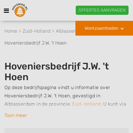
OFFERTES AANVRAGEN
Werkzaamheden
Home
Zuid-Holland
Alblasserdam
Hoveniersbedrijf J.W. 't Hoen
Hoveniersbedrijf J.W. 't
Hoen
Op deze bedrijfspagina vindt u informatie over
Hoveniersbedrijf J.W. 't Hoen, gevestigd in
Alblasserdam in de provincie
Zuid-Holland
.
U kunt via
deze pagina eenvoudig contact met het bedrijf
Toon meer
opnemen door te bellen of een bericht te sturen.
Daarnaast vindt u een overzicht van de