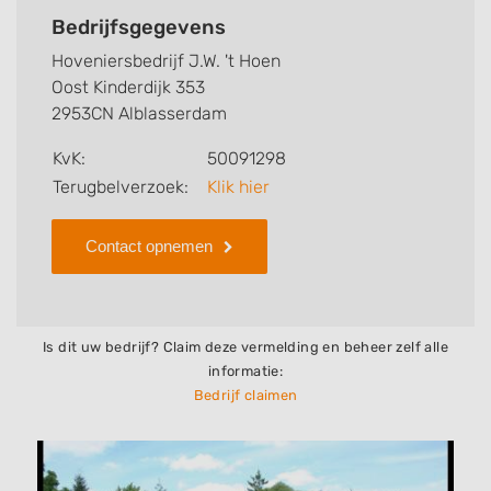
werkzaamheden van dit bedrijf, zo kunt u snel zien
Bedrijfsgegevens
welke zaken Hoveniersbedrijf J.W. 't Hoen voor u kan
Hoveniersbedrijf J.W. 't Hoen
verzorgen. Tenslotte kunt een beoordeling of review
Oost Kinderdijk 353
achterlaten als u al ervaring heeft met dit bedrijf.
2953CN Alblasserdam
Zoekt u een ander bedrijf? Bekijk dan andere
KvK:
50091298
hoveniers en bedrijven in
Terugbelverzoek:
Klik hier
Alblasserdam
.
Contact opnemen
Is dit uw bedrijf? Claim deze vermelding en beheer zelf alle
informatie:
Bedrijf claimen