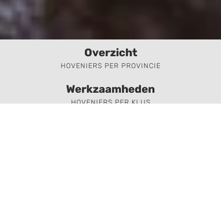
Verzorgingstips voor bomen en planten
Inspiratie voor uw tuin en terras
De belangrijkste tuinwerkzaamheden voor de
komende maand
Overzicht
HOVENIERS PER PROVINCIE
Inschrijven
Werkzaamheden
HOVENIERS PER KLUS
Aanmelden
HOVENIER AANMELDEN
Hovenier offertes aanvragen
Plaats uw opdracht op Hovenier.nl en ontvang snel
offertes van ervaren hoveniers in uw regio.