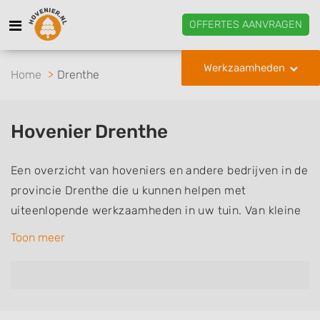
OFFERTES AANVRAGEN
Werkzaamheden
Home
Drenthe
Hovenier Drenthe
Een overzicht van hoveniers en andere bedrijven in de
provincie Drenthe die u kunnen helpen met
uiteenlopende werkzaamheden in uw tuin. Van kleine
klussen zoals bomen en planten snoeien, gras maaien,
Toon meer
onkruid verwijderen en ander tuinonderhoud, tot het
ontwerpen en aanleggen van een geheel nieuwe tuin
of het opknappen van uw bestaande tuin. U kunt bij
een hovenier of hoveniersbedrijf terecht voor alle