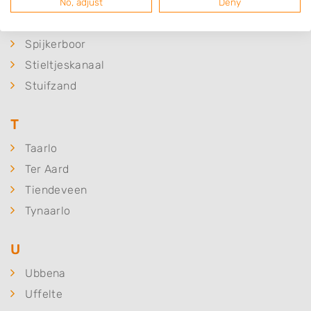
Smilde
No, adjust
Deny
Spier
Spijkerboor
Stieltjeskanaal
Stuifzand
T
Taarlo
Ter Aard
Tiendeveen
Tynaarlo
U
Ubbena
Uffelte