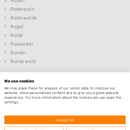
Roden
Roderesch
Roderwolde
Rogat
Rolde
Roswinkel
Ruinen
Ruinerwold
S
We use cookies
Schipborg
We may place these for analysis of our visitor data, to improve our
website, show personalised content and to give you a great website
Schoonebeek
experience. For more information about the cookies we use open the
settings.
Schoonloo
Schoonoord
Accept all
Sleen