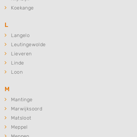
Koekange
L
Langelo
Leutingewolde
Lieveren
Linde
Loon
M
Mantinge
Marwijksoord
Matsloot
Meppel
Meppen