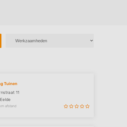
ng Tuinen
nstraat 11
Eelde
km afstand