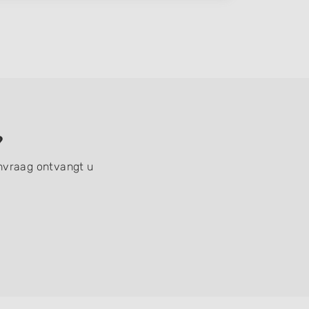
?
anvraag ontvangt u
!