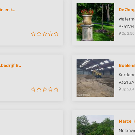
n en k..
De Jong
Watermo
9761VH
Op 2,50
edrijf B..
Boelen
Kortlan
9321GA
Op 2,84
Marcel 
Molenw