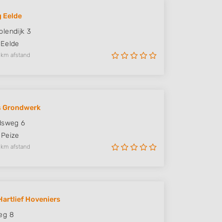
 Eelde
lendijk 3
Eelde
 km afstand
s Grondwerk
dsweg 6
Peize
 km afstand
Hartlief Hoveniers
eg 8