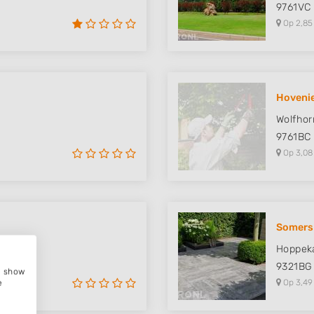
9761VC
Op 2,85
Hovenie
Wolfhor
9761BC
Op 3,08
Somers 
Hoppek
9321BG
e, show
Op 3,49
e