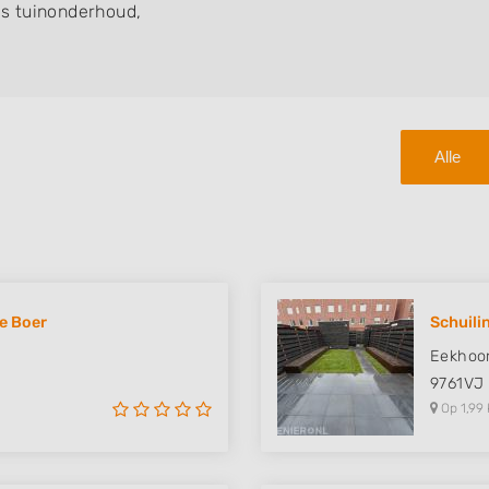
s tuinonderhoud,
Alle
de Boer
Schuili
Eekhoor
9761VJ
Op 1,99 