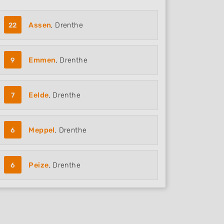
22
Assen
, Drenthe
9
Emmen
, Drenthe
7
Eelde
, Drenthe
6
Meppel
, Drenthe
6
Peize
, Drenthe