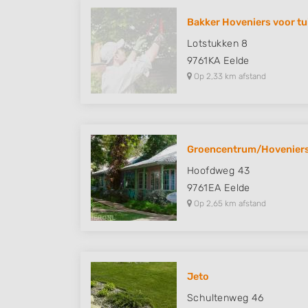
Bakker Hoveniers voor tui
Lotstukken 8
9761KA
Eelde
Op 2,33 km afstand
Groencentrum/Hoveniersb
Hoofdweg 43
9761EA
Eelde
Op 2,65 km afstand
Jeto
Schultenweg 46