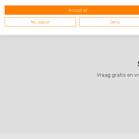
Accept all
No, adjust
Deny
Vraag gratis en v