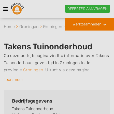
OFFERTES AANVRAGEN
Werkzaamheden
Home
Groningen
Groningen
Takens Tuinonderhoud
Takens Tuinonderhoud
Op deze bedrijfspagina vindt u informatie over Takens
Tuinonderhoud, gevestigd in Groningen in de
provincie
Groningen
.
U kunt via deze pagina
eenvoudig contact met het bedrijf opnemen door te
Toon meer
bellen of een bericht te sturen. Daarnaast vindt u een
overzicht van de werkzaamheden van dit bedrijf, zo
kunt u snel zien welke zaken Takens Tuinonderhoud
Bedrijfsgegevens
voor u kan verzorgen. Tenslotte kunt een beoordeling
Takens Tuinonderhoud
of review achterlaten als u al ervaring heeft met dit