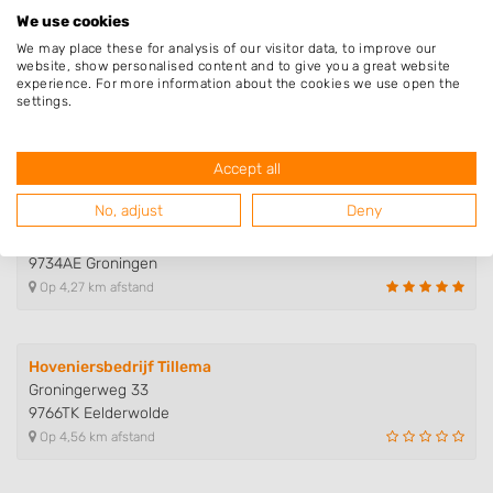
We use cookies
We may place these for analysis of our visitor data, to improve our
website, show personalised content and to give you a great website
Van Dijk Tuinen Groningen
experience. For more information about the cookies we use open the
Lavendelweg 27
settings.
9731HR Groningen
Op 3,41 km afstand
Accept all
No, adjust
Deny
E-plant
Woldweg 74
9734AE Groningen
Op 4,27 km afstand
Hoveniersbedrijf Tillema
Groningerweg 33
9766TK Eelderwolde
Op 4,56 km afstand