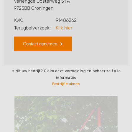
Verlengde Oosterweg 51 A
bedrijf.
9725BB Groningen
Zoekt u een ander bedrijf? Bekijk dan andere
KvK:
91486262
hoveniers en bedrijven in
Terugbelverzoek:
Klik hier
Groningen
.
Contact opnemen
Is dit uw bedrijf? Claim deze vermelding en beheer zelf alle
informatie:
Bedrijf claimen