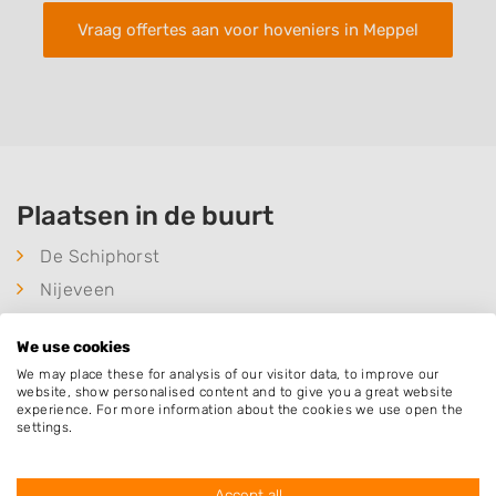
Vraag offertes aan voor hoveniers in Meppel
Plaatsen in de buurt
De Schiphorst
Nijeveen
Rogat
We use cookies
Wanneperveen
We may place these for analysis of our visitor data, to improve our
Ruinerwold
website, show personalised content and to give you a great website
experience. For more information about the cookies we use open the
Staphorst
settings.
De Wijk
IJhorst
Accept all