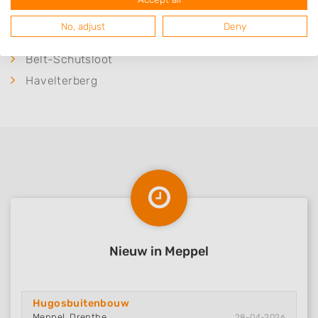
Koekange
No, adjust
Deny
Rouveen
Belt-Schutsloot
Havelterberg
Nieuw in Meppel
Hugosbuitenbouw
Meppel, Drenthe
28-04-2026