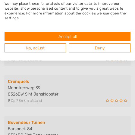
We may place these for analysis of our visitor data, to improve our
Rietzoom 8
website, show personalised content and to give you a great website
7943MH Meppel
experience. For more information about the cookies we use open the
settings.
Op 7,00 km afstand
Accept all
Ruben Kamminga Multidiensten
Kluft 52
No, adjust
Deny
7943LN Meppel
Op 7,25 km afstand
Cronquels
Monnikenweg 39
8326BW Sint Jansklooster
Op 7,36 km afstand
Bovendeur Tuinen
Barsbeek 84