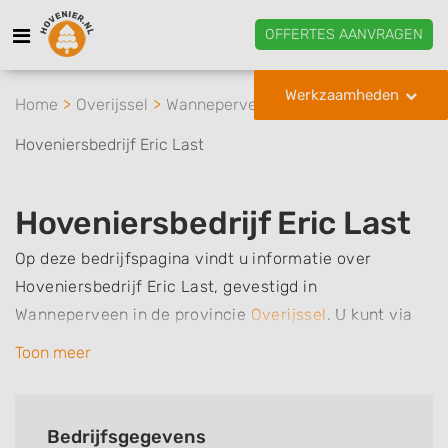
OFFERTES AANVRAGEN
Werkzaamheden
Home
Overijssel
Wanneperveen
Hoveniersbedrijf Eric Last
Hoveniersbedrijf Eric Last
Op deze bedrijfspagina vindt u informatie over
Hoveniersbedrijf Eric Last, gevestigd in
Wanneperveen in de provincie
Overijssel
.
U kunt via
deze pagina eenvoudig contact met het bedrijf
Toon meer
opnemen door te bellen of een bericht te sturen.
Daarnaast vindt u een overzicht van de
werkzaamheden van dit bedrijf, zo kunt u snel zien
Bedrijfsgegevens