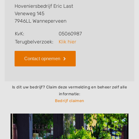
welke zaken Hoveniersbedrijf Eric Last voor u kan
Hoveniersbedrijf Eric Last
verzorgen. Tenslotte kunt een beoordeling of review
Veneweg 145
achterlaten als u al ervaring heeft met dit bedrijf.
7946LL Wanneperveen
Zoekt u een ander bedrijf? Bekijk dan andere
KvK:
05060987
hoveniers en bedrijven in
Terugbelverzoek:
Klik hier
Wanneperveen
.
Contact opnemen
Is dit uw bedrijf? Claim deze vermelding en beheer zelf alle
informatie:
Bedrijf claimen