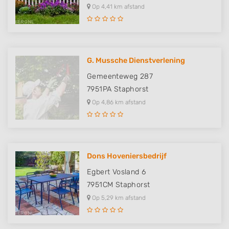
Op 4,41 km afstand
G. Mussche Dienstverlening
Gemeenteweg 287
7951PA
Staphorst
Op 4,86 km afstand
Dons Hoveniersbedrijf
Egbert Vosland 6
7951CM
Staphorst
Op 5,29 km afstand