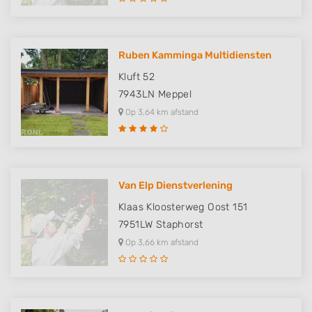
Ruben Kamminga Multidiensten
Kluft 52
7943LN
Meppel
Op 3,64 km afstand
Van Elp Dienstverlening
Klaas Kloosterweg Oost 151
7951LW
Staphorst
Op 3,66 km afstand