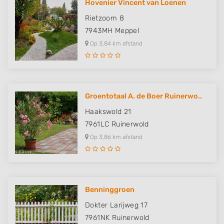
Hovenier Vincent van Loenen
Rietzoom 8
7943MH
Meppel
Op 3,84 km afstand
Groentotaal A. de Boer Ruinerwo..
Haakswold 21
7961LC
Ruinerwold
Op 3,86 km afstand
Benninggroen
Dokter Larijweg 17
7961NK
Ruinerwold