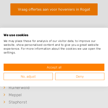
Vraag offertes aan voor hoveniers in Rogat
We use cookies
We may place these for analysis of our visitor data, to improve our
website, show personalised content and to give you a great website
Plaatsen in de buurt
experience. For more information about the cookies we use open the
settings.
De Schiphorst
De Wijk
Accept all
IJhorst
No, adjust
Deny
Koekange
Ruinerwold
Meppel
Staphorst