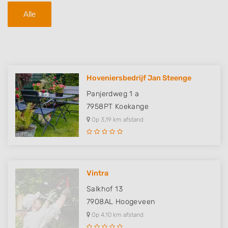
Alle
Hoveniersbedrijf Jan Steenge
Panjerdweg 1 a
7958PT
Koekange
Op 3,19 km afstand
Vintra
Salkhof 13
7908AL
Hoogeveen
Op 4,10 km afstand