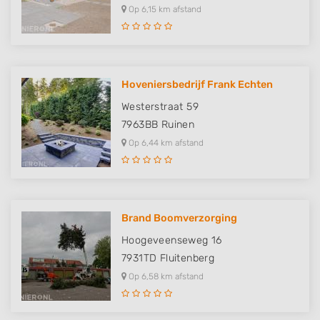
Op 6,15 km afstand
Hoveniersbedrijf Frank Echten
Westerstraat 59
7963BB
Ruinen
Op 6,44 km afstand
Brand Boomverzorging
Hoogeveenseweg 16
7931TD
Fluitenberg
Op 6,58 km afstand