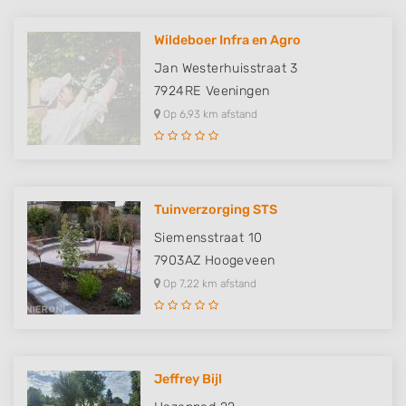
Wildeboer Infra en Agro
Jan Westerhuisstraat 3
7924RE
Veeningen
Op 6,93 km afstand
Tuinverzorging STS
Siemensstraat 10
7903AZ
Hoogeveen
Op 7,22 km afstand
Jeffrey Bijl