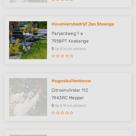
Hoveniersbedrijf Jan Steenge
Panjerdweg 1 a
7958PT
Koekange
Op 5,14 km afstand
Hugosbuitenbouw
Citroenvlinder 112
7943RC
Meppel
Op 5,19 km afstand