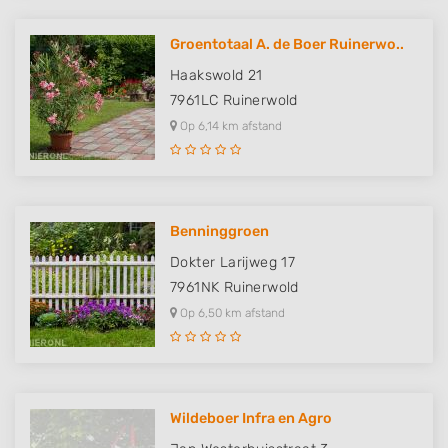
Groentotaal A. de Boer Ruinerwo..
Haakswold 21
7961LC
Ruinerwold
Op 6,14 km afstand
Benninggroen
Dokter Larijweg 17
7961NK
Ruinerwold
Op 6,50 km afstand
Wildeboer Infra en Agro