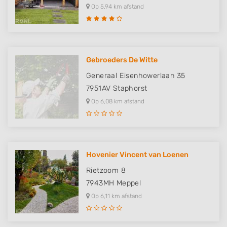
Op 5,94 km afstand
Gebroeders De Witte
Generaal Eisenhowerlaan 35
7951AV
Staphorst
Op 6,08 km afstand
Hovenier Vincent van Loenen
Rietzoom 8
7943MH
Meppel
Op 6,11 km afstand