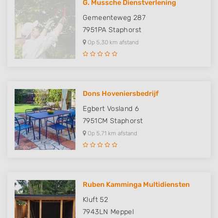
G. Mussche Dienstverlening
Gemeenteweg 287
7951PA
Staphorst
Op 5,30 km afstand
Dons Hoveniersbedrijf
Egbert Vosland 6
7951CM
Staphorst
Op 5,71 km afstand
Ruben Kamminga Multidiensten
Kluft 52
7943LN
Meppel