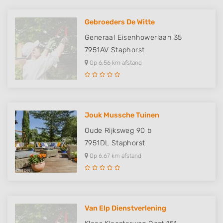
Gebroeders De Witte
Generaal Eisenhowerlaan 35
7951AV
Staphorst
Op 6,56 km afstand
Jouk Mussche Tuinen
Oude Rijksweg 90 b
7951DL
Staphorst
Op 6,67 km afstand
Van Elp Dienstverlening