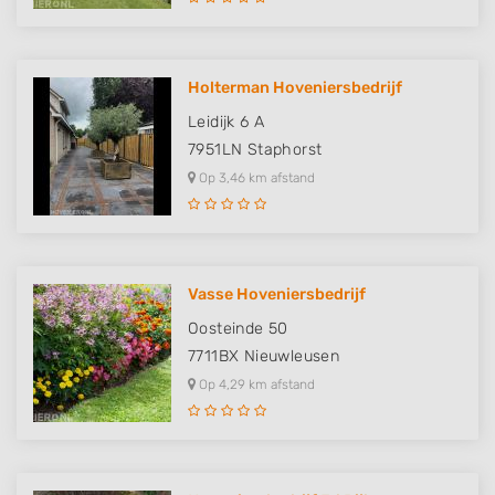
Holterman Hoveniersbedrijf
Leidijk 6 A
7951LN
Staphorst
Op 3,46 km afstand
Vasse Hoveniersbedrijf
Oosteinde 50
7711BX
Nieuwleusen
Op 4,29 km afstand