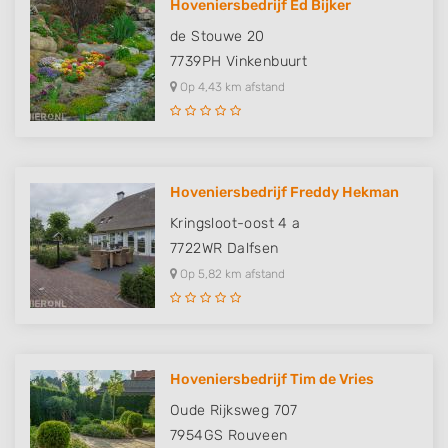
Hoveniersbedrijf Ed Bijker
de Stouwe 20
7739PH
Vinkenbuurt
Op 4,43 km afstand
Hoveniersbedrijf Freddy Hekman
Kringsloot-oost 4 a
7722WR
Dalfsen
Op 5,82 km afstand
Hoveniersbedrijf Tim de Vries
Oude Rijksweg 707
7954GS
Rouveen