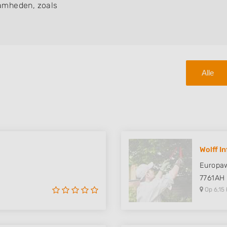
amheden, zoals
Alle
Wolff In
Europa
7761AH
Op 6,15 