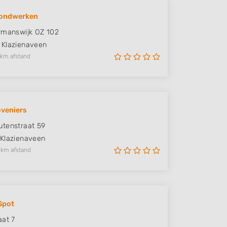
ondwerken
rmanswijk OZ 102
Klazienaveen
 km afstand
veniers
tenstraat 59
Klazienaveen
 km afstand
Spot
aat 7