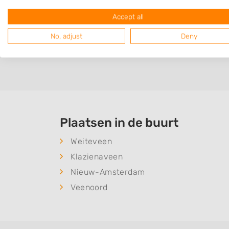
aanvraag o
Accept all
No, adjust
Deny
Plaatsen in de buurt
Weiteveen
Klazienaveen
Nieuw-Amsterdam
Veenoord