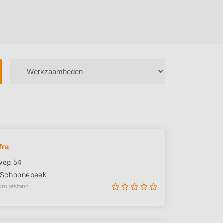
fra
weg 54
Schoonebeek
km afstand