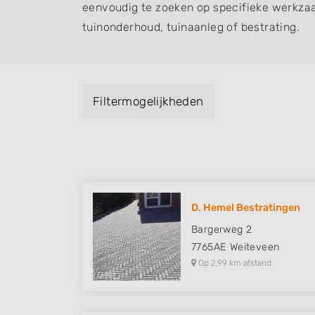
eenvoudig te zoeken op specifieke werkza
tuinonderhoud, tuinaanleg of bestrating.
Filtermogelijkheden
D. Hemel Bestratingen
Bargerweg 2
7765AE
Weiteveen
Op 2,99 km afstand