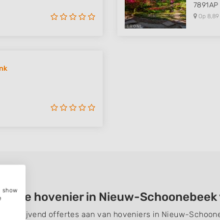
7891AP
Op 8,89
ink
e, show
 juiste hovenier in Nieuw-Schoonebeek
e
n vrijblijvend offertes aan van hoveniers in Nieuw-Schoo