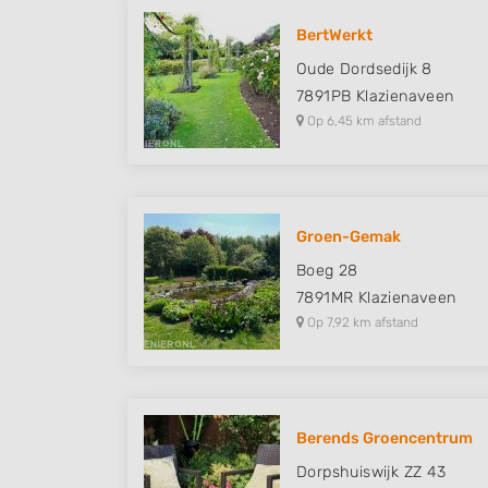
BertWerkt
Oude Dordsedijk 8
7891PB
Klazienaveen
Op 6,45 km afstand
Groen-Gemak
Boeg 28
7891MR
Klazienaveen
Op 7,92 km afstand
Berends Groencentrum
Dorpshuiswijk ZZ 43