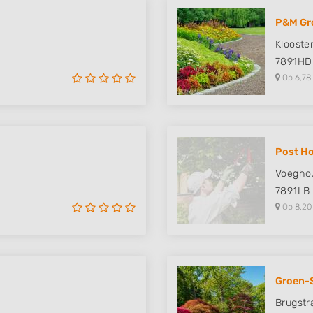
P&M Gr
Klooste
7891HD
Op 6,78
Post Ho
Voeghou
7891LB
Op 8,20
Groen-
Brugstr