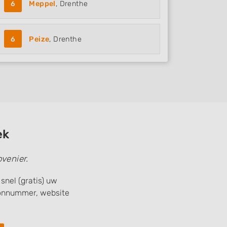
6
Meppel
, Drenthe
6
Peize
, Drenthe
ek
venier.
snel (gratis) uw
oonnummer, website