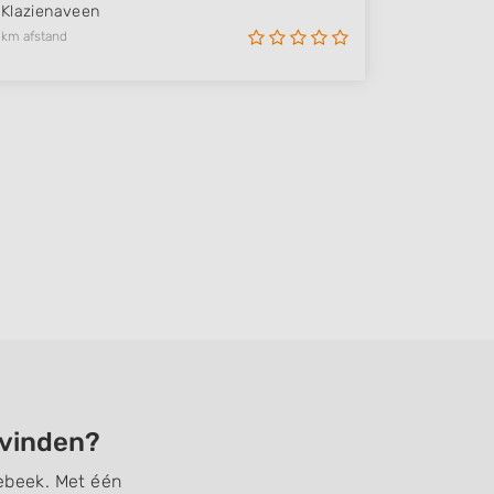
Klazienaveen
 km afstand
 vinden?
nebeek. Met één