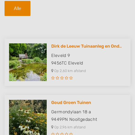
Alle
Dirk de Leeuw Tuinaanleg en Ond..
Eleveld 9
9456TC
Eleveld
Op 2,60 km afstand
Goud Groen Tuinen
Germondylaan 18 a
9449PN
Nooitgedacht
Op 2,96 km afstand