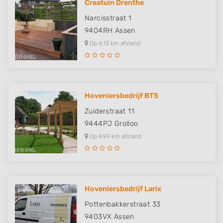
Creatuin Drenthe
Narcisstraat 1
9404RH
Assen
Op 4,13 km afstand
Hoveniersbedrijf BTS
Zuiderstraat 11
9444PJ
Grolloo
Op 4,99 km afstand
Hoveniersbedrijf Larix
Pottenbakkerstraat 33
9403VX
Assen