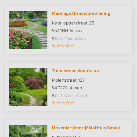
Mennega Groenvoorziening
Ketellapperstraat 25
9541BH
Assen
Op 5,41 km afstand
Tuinservice Vochteloo
Molenstraat 137
9402JL
Assen
Op 5,47 km afstand
Hoveniersbedrijf Matthijs Smaal