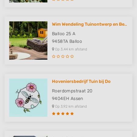
Wim Wendeling Tuinontwerp en Be..
Balloo 25 A
9458TA
Balloo
Op 3,44 km afstand
Hoveniersbedrijf Tuin bij Do
Roerdompstraat 20
9404EH
Assen
Op 3,92 km afstand