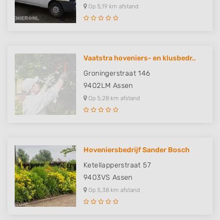
Op 5,19 km afstand
Vaatstra hoveniers- en klusbedr..
Groningerstraat 146
9402LM
Assen
Op 5,28 km afstand
Hoveniersbedrijf Sander Bosch
Ketellapperstraat 57
9403VS
Assen
Op 5,38 km afstand