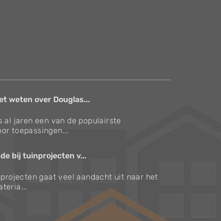
et weten over Douglas...
s al jaren een van de populairste
or toepassingen...
e bij tuinprojecten v...
inprojecten gaat veel aandacht uit naar het
teria...
Verzorgingstips voor bomen en planten