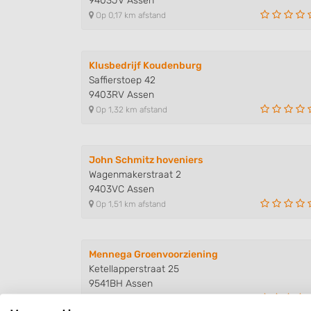
9403JV Assen
Op 0,17 km afstand
Klusbedrijf Koudenburg
Saffierstoep 42
9403RV Assen
Op 1,32 km afstand
John Schmitz hoveniers
Wagenmakerstraat 2
9403VC Assen
Op 1,51 km afstand
Mennega Groenvoorziening
Ketellapperstraat 25
9541BH Assen
Op 1,63 km afstand