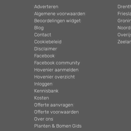
Adverteren
Drent
Algemene voorwaarden
Friesl
Beoordelingen widget
Groni
Blog
Noord
Contact
Overij
Cookiebeleid
Zeela
Disclaimer
Facebook
Facebook community
Hovenier aanmelden
Hovenier overzicht
Inloggen
Kennisbank
Kosten
Offerte aanvragen
Offerte voorwaarden
Over ons
Planten & Bomen Gids