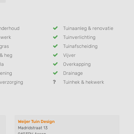
nderhoud
Tuinaanleg & renovatie
dwerk
Tuinverlichting
gras
Tuinafscheiding
& heg
Vijver
la
Overkapping
ening
Drainage
verzorging
Tuinhek & hekwerk
Weijer Tuin Design
Madridstraat 13