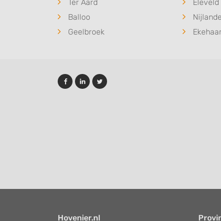
Ter Aard
Eleveld
Balloo
Nijland
Geelbroek
Ekehaa
Hovenier.nl
Provi