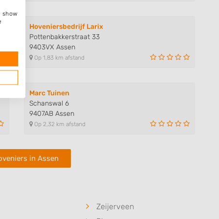
e, show
e
Hoveniersbedrijf Larix
Pottenbakkerstraat 33
9403VX Assen
Op 1,83 km afstand
Marc Tuinen
Schanswal 6
9407AB Assen
Op 2,32 km afstand
oveniers in Assen
Zeijerveen