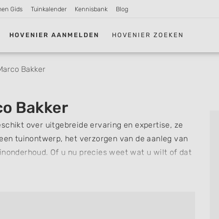
men Gids
Tuinkalender
Kennisbank
Blog
HOVENIER AANMELDEN
HOVENIER ZOEKEN
 Marco Bakker
co Bakker
schikt over uitgebreide ervaring en expertise, ze
 een tuinontwerp, het verzorgen van de aanleg van
inonderhoud. Of u nu precies weet wat u wilt of dat
e uw tuin er uit moet komen te zien,
 aan de slag en zet uw ideeën om in concrete
nsparant en werken altijd met een offerte op maat,
e staan.