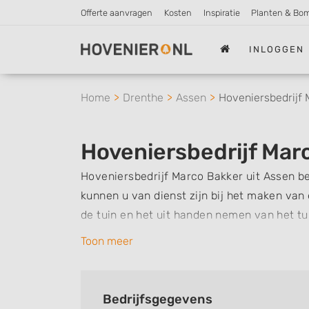
Offerte aanvragen
Kosten
Inspiratie
Planten & Bo
INLOGGEN
Home
Drenthe
Assen
Hoveniersbedrijf
Hoveniersbedrijf Mar
Hoveniersbedrijf Marco Bakker uit Assen be
kunnen u van dienst zijn bij het maken van
de tuin en het uit handen nemen van het tu
u slechts enkele vage ideeën heeft over ho
Toon meer
hoveniersbedrijf Marco Bakker gaat voor u
onderdelen in uw tuin. Ze zijn volledig tra
waardoor u nooit voor verrassingen komt t
Bedrijfsgegevens