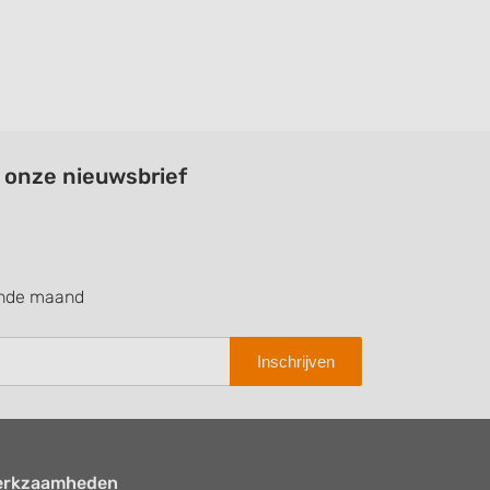
a onze nieuwsbrief
ende maand
Inschrijven
erkzaamheden