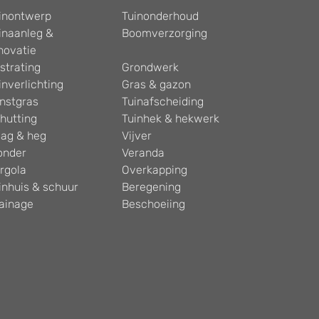
inontwerp
Tuinonderhoud
inaanleg &
Boomverzorging
novatie
strating
Grondwerk
inverlichting
Gras & gazon
nstgras
Tuinafscheiding
hutting
Tuinhek & hekwerk
ag & heg
Vijver
onder
Veranda
rgola
Overkapping
inhuis & schuur
Beregening
ainage
Beschoeiing