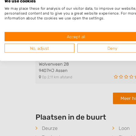
We use cookies
We may place these for analysis of our visitor data, to improve our websit
personalised content and to give you a great website experience. For mor
Hoveniersbedrijf Larix
information about the cookies we use open the settings.
Pottenbakkerstraat 33
9403VX Assen
Op 1,83 km afstand
Accept all
No, adjust
Deny
HJ Hoveniers
Wolvenveen 28
9407HJ Assen
Op 2,11 km afstand
Meer h
Plaatsen in de buurt
Deurze
Loon