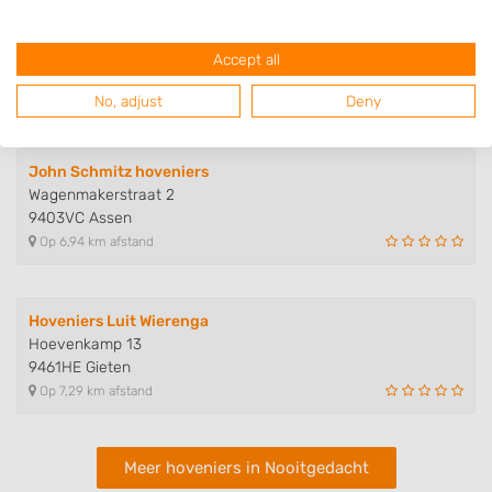
Klusbedrijf Koudenburg
Saffierstoep 42
Accept all
9403RV Assen
Op 6,87 km afstand
No, adjust
Deny
John Schmitz hoveniers
Wagenmakerstraat 2
9403VC Assen
Op 6,94 km afstand
Hoveniers Luit Wierenga
Hoevenkamp 13
9461HE Gieten
Op 7,29 km afstand
Meer hoveniers in Nooitgedacht