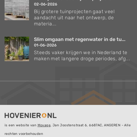
02-06-2026
Bij grotere tuinprojecten gaat veel
aandacht uit naar het ontwerp, de
materia...
Slim omgaan met regenwater in de tu...
01-06-2026
Steeds vaker krijgen we in Nederland te
maken met langere droge periodes, afg...
Verzorgingstips voor bomen en planten
Inspiratie voor uw tuin en terras
De belangrijkste tuinwerkzaamheden voor de
komende maand
is een website van
Movage
, Jan Joostenstraat 6, 6687AC, ANGEREN - Alle
Inschrijven
rechten voorbehouden