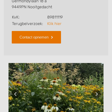
Germondylaan 18 a
realiseren.
9449PN Nooitgedacht
KvK:
89811119
Terugbelverzoek:
Klik hier
Contact opnemen