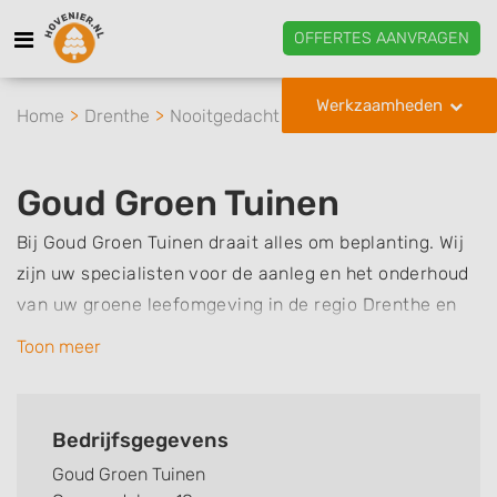
OFFERTES AANVRAGEN
Werkzaamheden
Home
Drenthe
Nooitgedacht
Goud Groen Tuinen
Goud Groen Tuinen
Bij Goud Groen Tuinen draait alles om beplanting. Wij
zijn uw specialisten voor de aanleg en het onderhoud
van uw groene leefomgeving in de regio Drenthe en
Groningen.
Toon meer
Met een focus op duurzaamheid werken we aan een
groenere toekomst, waarbij we van uw tuin een
Bedrijfsgegevens
groene leefomgeving maken. Neem vandaag nog
Goud Groen Tuinen
contact met ons op en laat ons uw droomtuin