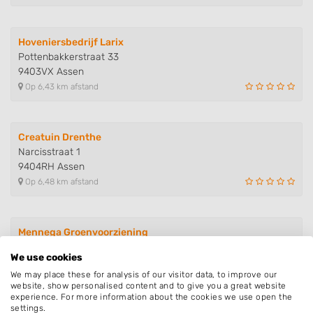
Hoveniersbedrijf Larix
Pottenbakkerstraat 33
9403VX Assen
Op 6,43 km afstand
Creatuin Drenthe
Narcisstraat 1
9404RH Assen
Op 6,48 km afstand
Mennega Groenvoorziening
Ketellapperstraat 25
We use cookies
9541BH Assen
We may place these for analysis of our visitor data, to improve our
Op 6,59 km afstand
website, show personalised content and to give you a great website
experience. For more information about the cookies we use open the
settings.