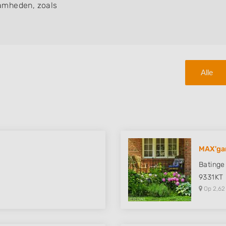
amheden, zoals
Alle
MAX'ga
Batinge
9331KT
Op 2,62