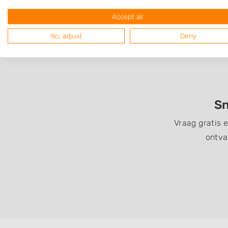
Accept all
No, adjust
Deny
Sn
Vraag gratis 
ontva