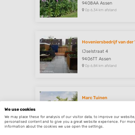
9408AA
Assen
Op 6,34 km afstand
Hoveniersbedrijf van der
IJselstraat 4
9406TT
Assen
Op 6,84 km afstand
Marc Tuinen
Schanswal 6
We use cookies
9407AB
Assen
We may place these for analysis of our visitor data, to improve our websit
Op 7,36 km afstand
personalised content and to give you a great website experience. For mor
information about the cookies we use open the settings.