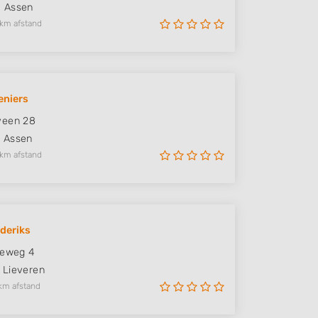
D
Assen
 km afstand
eniers
veen 28
J
Assen
 km afstand
deriks
seweg 4
Lieveren
km afstand