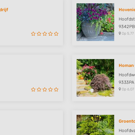
rijf
Hovenie
Hoofdst
9342PB
Op 5,77
Homan 
Hoofdw
9333PA
Op 6,07
Groento
Hoofdv