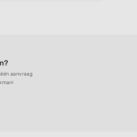
en?
t één aanvraag
akman!