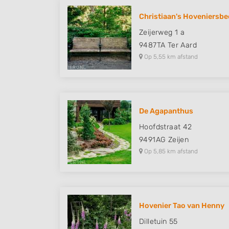
Christiaan's Hoveniersbed
Zeijerweg 1 a
9487TA
Ter Aard
Op 5,55 km afstand
De Agapanthus
Hoofdstraat 42
9491AG
Zeijen
Op 5,85 km afstand
Hovenier Tao van Henny
Dilletuin 55