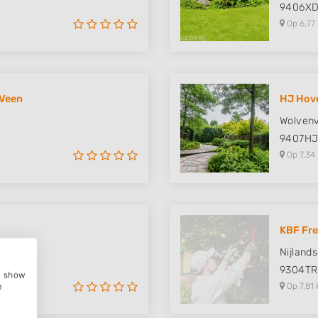
9406X
Op 6,77
 Veen
HJ Hov
Wolven
9407H
Op 7,34
KBF Fre
Nijland
9304TR
e, show
Op 7,81 
e