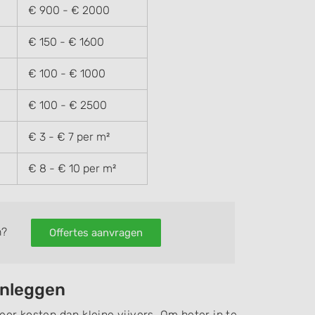
€ 900 - € 2000
€ 150 - € 1600
€ 100 - € 1000
€ 100 - € 2500
€ 3 - € 7 per m²
€ 8 - € 10 per m²
n?
Offertes aanvragen
anleggen
eer kosten dan kleine vijvers. Om beter in te