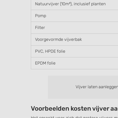
Natuurvijver (10m³), inclusief planten
Pomp
Filter
Voorgevormde vijverbak
PVC, HPDE folie
EPDM folie
Vijver laten aanlegge
Voorbeelden kosten vijver a
Het spreekt voor zich dat grotere vijvers m