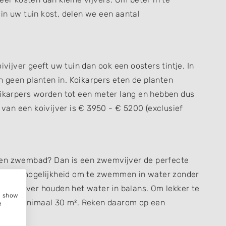
in uw tuin kost, delen we een aantal
ivijver geeft uw tuin dan ook een oosters tintje. In
 geen planten in. Koikarpers eten de planten
oikarpers worden tot een meter lang en hebben dus
s van een koivijver is € 3950 - € 5200 (exclusief
een zwembad? Dan is een zwemvijver de perfecte
biedt de mogelijkheid om te zwemmen in water zonder
n de vijver houden het water in balans. Om lekker te
e, show
van minimaal 30 m². Reken daarom op een
e