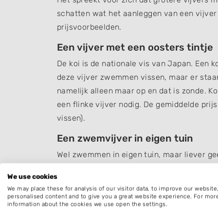
schatten wat het aanleggen van een vijver 
prijsvoorbeelden.
Een vijver met een oosters tintje
De koi is de nationale vis van Japan. Een ko
deze vijver zwemmen vissen, maar er staan
namelijk alleen maar op en dat is zonde. K
een flinke vijver nodig. De gemiddelde prij
vissen).
Een zwemvijver in eigen tuin
Wel zwemmen in eigen tuin, maar liever g
middenweg. Het ziet er natuurlijk uit en 
We use cookies
chloor en andere chemicaliën. De planten i
We may place these for analysis of our visitor data, to improve our websit
kunnen zwemmen is een zwemvijver nodig 
personalised content and to give you a great website experience. For mor
information about the cookies we use open the settings.
investering van € 20.000 - € 38.000.