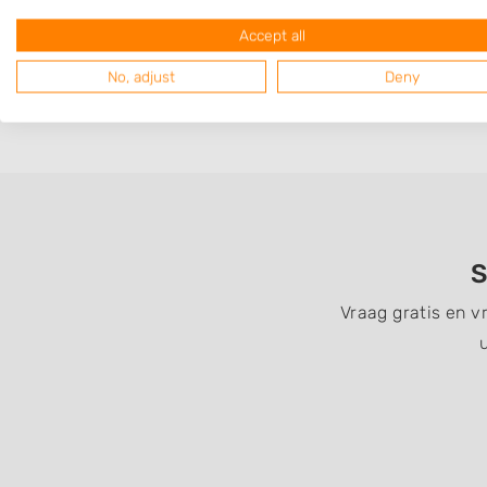
Accept all
No, adjust
Deny
S
Vraag gratis en v