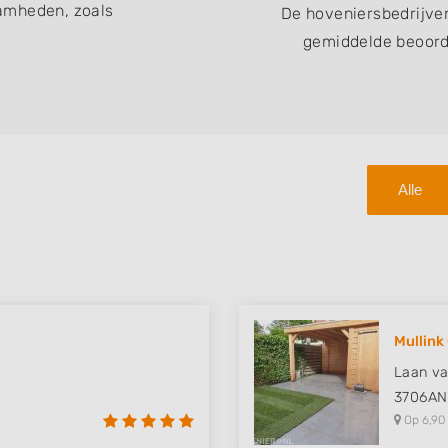
amheden, zoals
De hoveniersbedrijve
gemiddelde beoorde
Alle
Mullin
Laan va
3706AN
Op 6,90