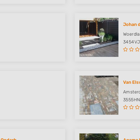
Johan d
Woerdla
3454V
Van Els
Amster
3555H