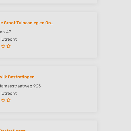
e Groot Tuinaanleg en On..
an 47
J
Utrecht
wijk Bestratingen
damsestraatweg 923
N
Utrecht