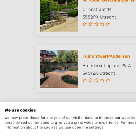
M. Röder Bestratingen en
Orionstraat 14
3582PX
Utrecht
TuinontwerPAndersen
Broederschaplaan 39 A
3451ZA
Utrecht
We use cookies
Van Elburg Hoveniers
We may place these for analysis of our visitor data, to improve our websit
Mereveldlaan 30
personalised content and to give you a great website experience. For mor
information about the cookies we use open the settings.
3454CG
Utrecht