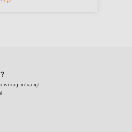
n?
 aanvraag ontvangt
!