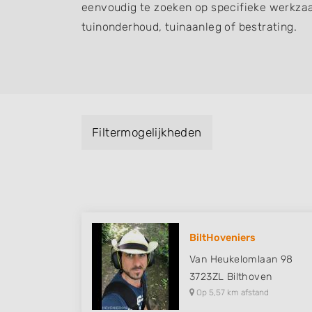
eenvoudig te zoeken op specifieke werkza
tuinonderhoud, tuinaanleg of bestrating.
Filtermogelijkheden
BiltHoveniers
Van Heukelomlaan 98
3723ZL
Bilthoven
Op 5,57 km afstand