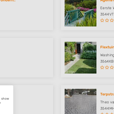
 Onderh..
Agema 
Eerste 
3544VT
Flextui
Washing
3564KB
Terpstr
e, show
Theo va
e
3544M