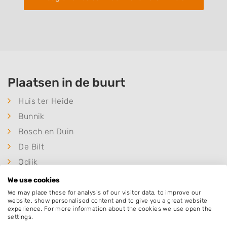
Plaatsen in de buurt
Huis ter Heide
Bunnik
Bosch en Duin
De Bilt
Odijk
Soesterberg
We use cookies
Driebergen-Rijsenburg
We may place these for analysis of our visitor data, to improve our
website, show personalised content and to give you a great website
Bilthoven
experience. For more information about the cookies we use open the
settings.
Den Dolder