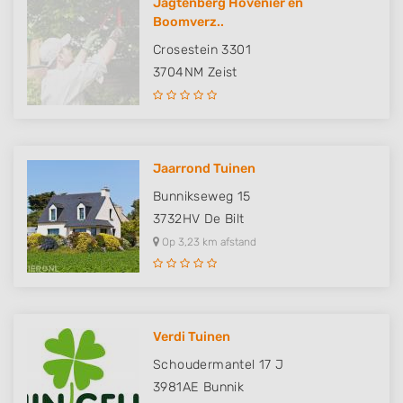
Jagtenberg Hovenier en
Boomverz..
Crosestein 3301
3704NM
Zeist
Jaarrond Tuinen
Bunnikseweg 15
3732HV
De Bilt
Op 3,23 km afstand
Verdi Tuinen
Schoudermantel 17 J
3981AE
Bunnik