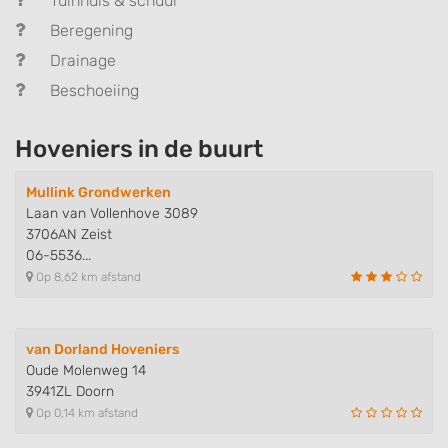
Tuinhuis & schuur
Beregening
Drainage
Beschoeiing
Hoveniers in de buurt
Mullink Grondwerken
Laan van Vollenhove 3089
3706AN Zeist
06-5536...
Op 8,62 km afstand
van Dorland Hoveniers
Oude Molenweg 14
3941ZL Doorn
Op 0,14 km afstand