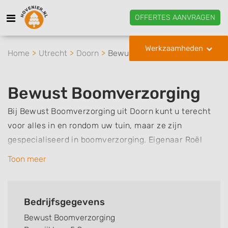
OFFERTES AANVRAGEN
Werkzaamheden
Home
Utrecht
Doorn
Bewust Boomverzorging
Bewust Boomverzorging
Bij Bewust Boomverzorging uit Doorn kunt u terecht
voor alles in en rondom uw tuin, maar ze zijn
gespecialiseerd in boomverzorging. Eigenaar Roël
Joles werkt al sinds 2001 als boomverzorger en is in
Toon meer
die jaren duurzaamheid en persoonlijk contact steeds
belangrijker gaan vinden. Dat is dan ook de reden dat
hij Bewust Boomverzorging heeft opgericht, een
Bedrijfsgegevens
kleinschalig bedrijf met een jong en enthousiast team.
Bewust Boomverzorging
Ze werken zo ecologisch mogelijk en maken bewuste