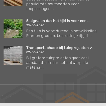
populairste houtsoorten voor
toepassingen...
5 signalen dat het tijd is voor een...
25-06-2026
Een tuin is voortdurend in ontwikkeling.
Planten groeien, bestrating krijgt t...
Transportschade bij tuinprojecten v...
02-06-2026
Bij grotere tuinprojecten gaat veel
aandacht uit naar het ontwerp, de
materia...
Verzorgingstips voor bomen en planten
Inspiratie voor uw tuin en terras
De belangrijkste tuinwerkzaamheden voor de