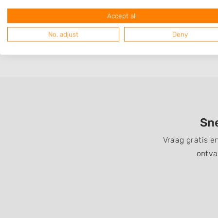
Op 4,56 km afstand
Accept all
No, adjust
Deny
Sne
Vraag gratis e
ontva