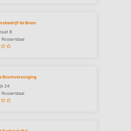
rsbedrijf de Brem
raat 8
G
Roosendaal
a Boomverzorging
jk 24
N
Roosendaal