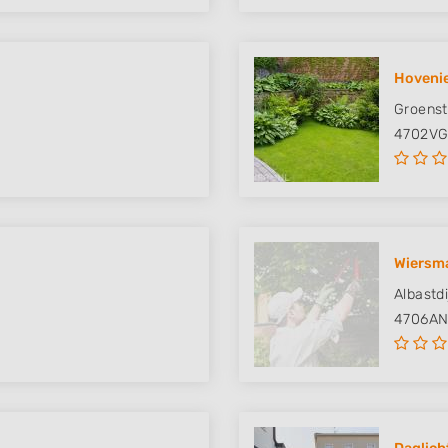
Hovenie
Groenst
4702V
Wiersm
Albastdi
4706A