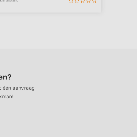
 km afstand
den?
et één aanvraag
akman!