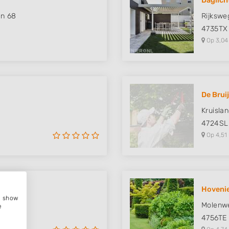
Daglich
an 68
Rijkswe
4735TX
Op 3,04
De Brui
Kruisla
4724SL
Op 4,51
Hovenie
e, show
Molenw
e
4756TE