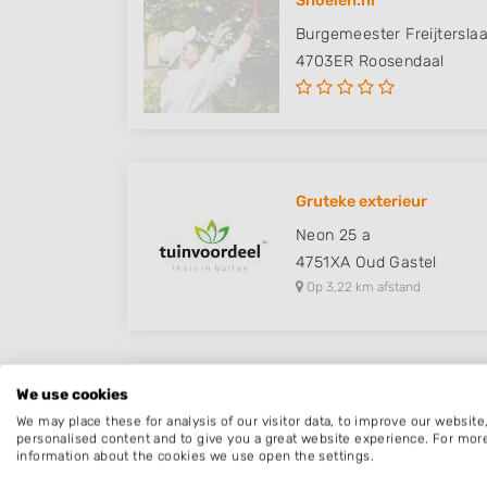
Snoeien.nl
Burgemeester Freijtersla
4703ER
Roosendaal
Gruteke exterieur
Neon 25 a
4751XA
Oud Gastel
Op 3,22 km afstand
We use cookies
Tuinmeesters
We may place these for analysis of our visitor data, to improve our websit
Noordhoeksestraat 1
personalised content and to give you a great website experience. For mor
information about the cookies we use open the settings.
4751TM
Oud Gastel