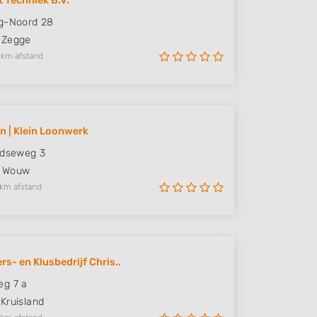
t Techniek B.V.
g-Noord 28
Zegge
 km afstand
jn | Klein Loonwerk
ndseweg 3
Wouw
 km afstand
rs- en Klusbedrijf Chris..
eg 7 a
Kruisland