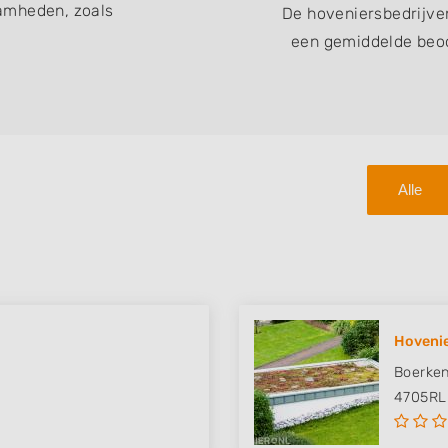
amheden, zoals
De hoveniersbedrijve
een gemiddelde beoo
Alle
Hovenie
Boerken
4705RL