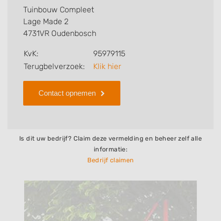
u kan verzorgen. Tenslotte kunt een beoordeling of
Tuinbouw Compleet
review achterlaten als u al ervaring heeft met dit
Lage Made 2
bedrijf.
4731VR Oudenbosch
Zoekt u een ander bedrijf? Bekijk dan andere
KvK:
95979115
hoveniers en bedrijven in
Terugbelverzoek:
Klik hier
Oudenbosch
.
Contact opnemen
Is dit uw bedrijf? Claim deze vermelding en beheer zelf alle
informatie:
Bedrijf claimen