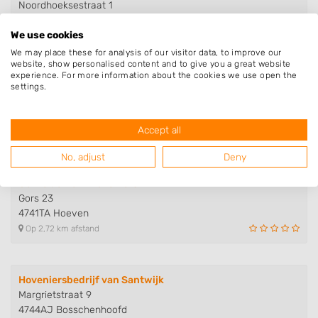
Noordhoeksestraat 1
4751TM Oud Gastel
We use cookies
Op 2,50 km afstand
We may place these for analysis of our visitor data, to improve our
website, show personalised content and to give you a great website
experience. For more information about the cookies we use open the
Plantenkwekerij tuincentrum w b..
settings.
Achter 't Hof 84
4741TN Hoeven
Accept all
Op 2,59 km afstand
No, adjust
Deny
Corné de Bont Hoveniers
Gors 23
4741TA Hoeven
Op 2,72 km afstand
Hoveniersbedrijf van Santwijk
Margrietstraat 9
4744AJ Bosschenhoofd