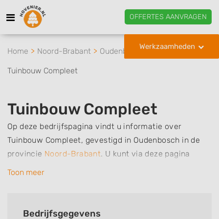
OFFERTES AANVRAGEN
Werkzaamheden
Home
Noord-Brabant
Oudenbosch
Tuinbouw Compleet
Tuinbouw Compleet
Op deze bedrijfspagina vindt u informatie over
Tuinbouw Compleet, gevestigd in Oudenbosch in de
provincie
Noord-Brabant
.
U kunt via deze pagina
eenvoudig contact met het bedrijf opnemen door te
Toon meer
bellen of een bericht te sturen. Daarnaast vindt u een
overzicht van de werkzaamheden van dit bedrijf, zo
kunt u snel zien welke zaken Tuinbouw Compleet voor
Bedrijfsgegevens