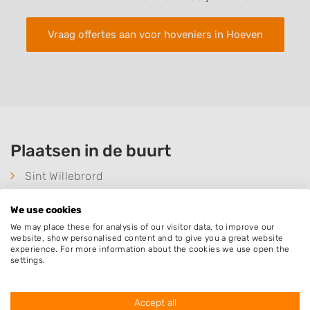
Vraag offertes aan voor hoveniers in Hoeven
Plaatsen in de buurt
Sint Willebrord
Bosschenhoofd
We use cookies
Oudenbosch
We may place these for analysis of our visitor data, to improve our
Sprundel
website, show personalised content and to give you a great website
experience. For more information about the cookies we use open the
Zegge
settings.
Rucphen
Etten-Leur
Accept all