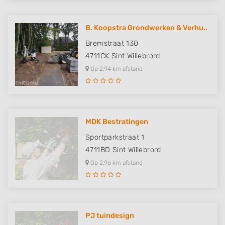
B. Koopstra Grondwerken & Verhu..
Bremstraat 130
4711CK
Sint Willebrord
Op 2,94 km afstand
MDK Bestratingen
Sportparkstraat 1
4711BD
Sint Willebrord
Op 2,96 km afstand
PJ tuindesign