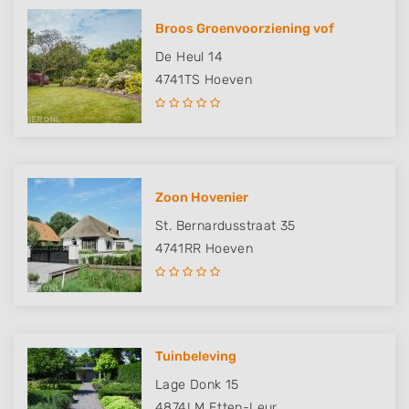
Broos Groenvoorziening vof
De Heul 14
4741TS
Hoeven
Zoon Hovenier
St. Bernardusstraat 35
4741RR
Hoeven
Tuinbeleving
Lage Donk 15
4874LM
Etten-Leur