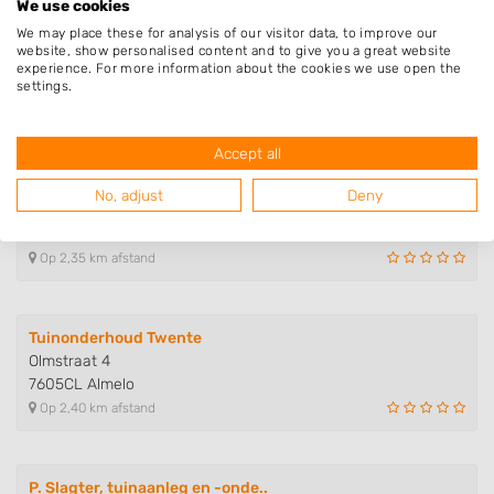
We use cookies
We may place these for analysis of our visitor data, to improve our
KroonGroen
website, show personalised content and to give you a great website
Rohofstraat 37
experience. For more information about the cookies we use open the
7605AS Almelo
settings.
Op 2,03 km afstand
Accept all
Huba Tuinen
No, adjust
Deny
Boomshoeksdwarsweg 2
7601VH Almelo
Op 2,35 km afstand
Tuinonderhoud Twente
Olmstraat 4
7605CL Almelo
Op 2,40 km afstand
P. Slagter, tuinaanleg en -onde..