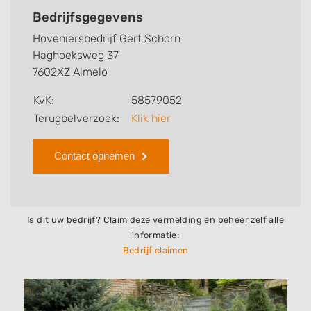
kunt u snel zien welke zaken Hoveniersbedrijf Gert
Bedrijfsgegevens
Schorn voor u kan verzorgen. Tenslotte kunt een
Hoveniersbedrijf Gert Schorn
beoordeling of review achterlaten als u al ervaring
Haghoeksweg 37
heeft met dit bedrijf.
7602XZ Almelo
Zoekt u een ander bedrijf? Bekijk dan andere
KvK:
58579052
hoveniers en bedrijven in
Terugbelverzoek:
Klik hier
Almelo
.
Contact opnemen
Is dit uw bedrijf? Claim deze vermelding en beheer zelf alle
informatie:
Bedrijf claimen