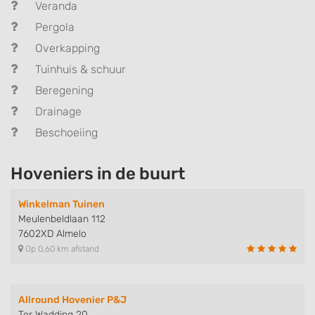
Veranda
Pergola
Overkapping
Tuinhuis & schuur
Beregening
Drainage
Beschoeiing
Hoveniers in de buurt
Winkelman Tuinen
Meulenbeldlaan 112
7602XD Almelo
Op 0,60 km afstand
Allround Hovenier P&J
Ter Wadding 20