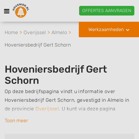
OFFERTES AANVRAGEN
Werkzaamheden
Home
Overijssel
Almelo
Hoveniersbedrijf Gert Schorn
Hoveniersbedrijf Gert
Schorn
Op deze bedrijfspagina vindt u informatie over
Hoveniersbedrijf Gert Schorn, gevestigd in Almelo in
de provincie
Overijssel
.
U kunt via deze pagina
eenvoudig contact met het bedrijf opnemen door te
Toon meer
bellen of een bericht te sturen. Daarnaast vindt u een
overzicht van de werkzaamheden van dit bedrijf, zo