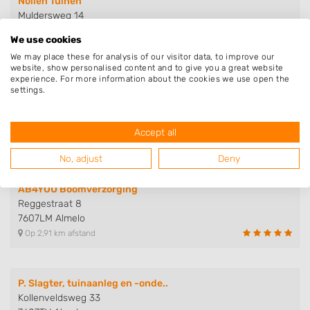
Nollen Tuinen
Muldersweg 14
7627PR Bornerbroek
We use cookies
Op 2,65 km afstand
We may place these for analysis of our visitor data, to improve our
website, show personalised content and to give you a great website
experience. For more information about the cookies we use open the
settings.
Huba Tuinen
Boomshoeksdwarsweg 2
7601VH Almelo
Accept all
Op 2,65 km afstand
No, adjust
Deny
AB4YOU Boomverzorging
Reggestraat 8
7607LM Almelo
Op 2,91 km afstand
P. Slagter, tuinaanleg en -onde..
Kollenveldsweg 33