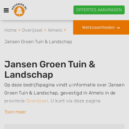
OFFERTES AANVRAGEN
Werkzaamheden
Home
Overijssel
Almelo
Jansen Groen Tuin & Landschap
Jansen Groen Tuin &
Landschap
Op deze bedrijfspagina vindt u informatie over Jansen
Groen Tuin & Landschap, gevestigd in Almelo in de
provincie
Overijssel
.
U kunt via deze pagina
eenvoudig contact met het bedrijf opnemen door te
Toon meer
bellen of een bericht te sturen. Daarnaast vindt u een
overzicht van de werkzaamheden van dit bedrijf, zo