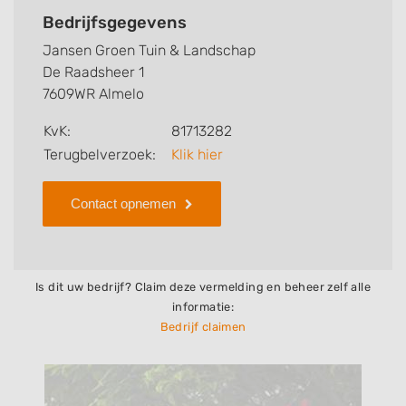
kunt u snel zien welke zaken Jansen Groen Tuin &
Bedrijfsgegevens
Landschap voor u kan verzorgen. Tenslotte kunt een
Jansen Groen Tuin & Landschap
beoordeling of review achterlaten als u al ervaring
De Raadsheer 1
heeft met dit bedrijf.
7609WR Almelo
Zoekt u een ander bedrijf? Bekijk dan andere
KvK:
81713282
hoveniers en bedrijven in
Terugbelverzoek:
Klik hier
Almelo
.
Contact opnemen
Is dit uw bedrijf? Claim deze vermelding en beheer zelf alle
informatie:
Bedrijf claimen