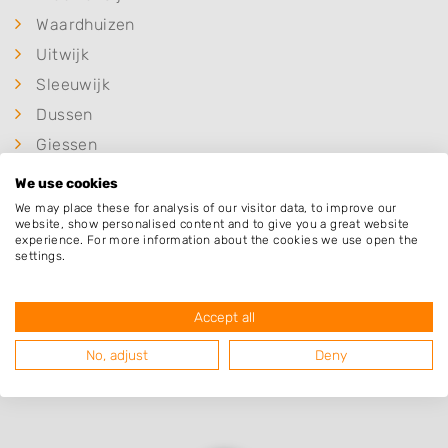
Waardhuizen
Uitwijk
Sleeuwijk
Dussen
Giessen
Rijswijk
We use cookies
Babyloniënbroek
We may place these for analysis of our visitor data, to improve our
website, show personalised content and to give you a great website
Woudrichem
experience. For more information about the cookies we use open the
settings.
Meeuwen
Hank
Accept all
Werkendam
No, adjust
Deny