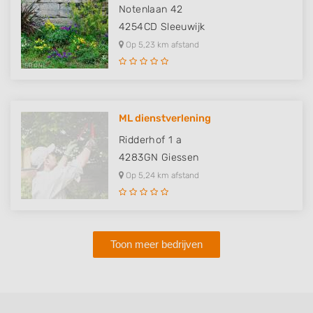
Notenlaan 42
4254CD
Sleeuwijk
Op 5,23 km afstand
ML dienstverlening
Ridderhof 1 a
4283GN
Giessen
Op 5,24 km afstand
Toon meer bedrijven