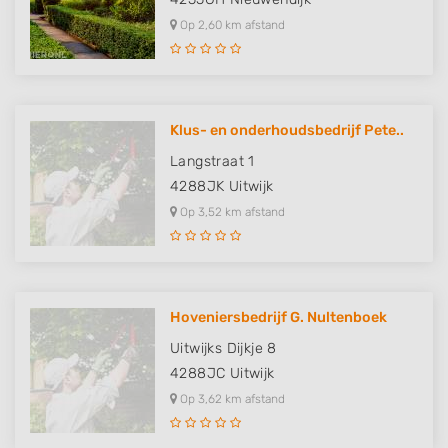
Op 2,60 km afstand
Klus- en onderhoudsbedrijf Pete..
Langstraat 1
4288JK
Uitwijk
Op 3,52 km afstand
Hoveniersbedrijf G. Nultenboek
Uitwijks Dijkje 8
4288JC
Uitwijk
Op 3,62 km afstand