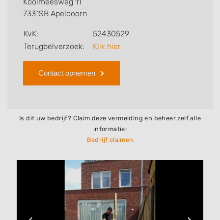
Koolmeesweg 11
tuin van uw dromen te realiseren.
7331SB Apeldoorn
Kip Hoveniers kan zowel door particulieren als door
KvK:
52430529
bedrijven in omgeving van Apeldoorn worden
Terugbelverzoek:
Klik hier
ingehuurd voor diverse werkzaamheden.
Contact opnemen
Is dit uw bedrijf? Claim deze vermelding en beheer zelf alle
informatie:
Bedrijf claimen