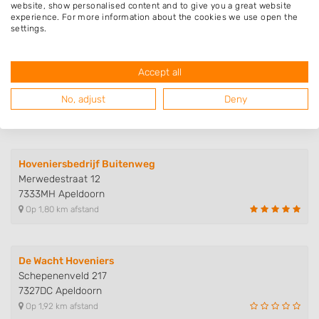
7333KW Apeldoorn
website, show personalised content and to give you a great website
Op 1,61 km afstand
experience. For more information about the cookies we use open the
settings.
Leliveld Boom Service
Accept all
Beeklustweg 97
7335JC Apeldoorn
No, adjust
Deny
Op 1,74 km afstand
Hoveniersbedrijf Buitenweg
Merwedestraat 12
7333MH Apeldoorn
Op 1,80 km afstand
De Wacht Hoveniers
Schepenenveld 217
7327DC Apeldoorn
Op 1,92 km afstand