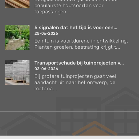
populairste houtsoorten voor
toepassingen...
5 signalen dat het tijd is voor een...
25-06-2026
Een tuin is voortdurend in ontwikkeling.
Planten groeien, bestrating krijgt t...
Transportschade bij tuinprojecten v...
02-06-2026
Bij grotere tuinprojecten gaat veel
aandacht uit naar het ontwerp, de
materia...
Verzorgingstips voor bomen en planten
Inspiratie voor uw tuin en terras
De belangrijkste tuinwerkzaamheden voor de