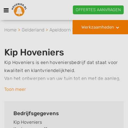
OFFERTES AANVRAGEN
Werkzaamheden
Home
Gelderland
Apeldoorn
Kip Hoveniers
Kip Hoveniers
Kip Hoveniers is een hoveniersbedrijf dat staat voor
kwaliteit en klantvriendelijkheid.
Van het ontwerpen van uw tuin tot en met de aanleg,
ik ben er van het begin tot eind bij.
Toon meer
Samen met mijn collega’s zorg ik er voor dat al uw
tuinwensen uitkomen.
Bedrijfsgegevens
Bij Kip Hoveniers is alles bespreekbaar en geen idee te
Kip Hoveniers
gek. Neem contact op en wij helpen u graag om de