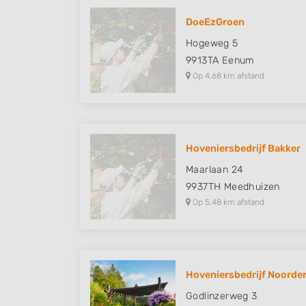
DoeEzGroen
Hogeweg 5
9913TA
Eenum
Op 4,68 km afstand
Hoveniersbedrijf Bakker
Maarlaan 24
9937TH
Meedhuizen
Op 5,48 km afstand
Hoveniersbedrijf Noorde
Godlinzerweg 3