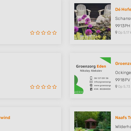
Dé Hofe
Schans
9913PH
Op 5,17 
Groenz
Ocking
9918PV
Op 5,73
rwind
Naafs T
Wilderh