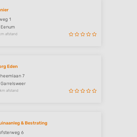
nier
weg 1
Eenum
km afstand
org Eden
eheemlaan 7
Garrelsweer
 km afstand
uinaanleg & Bestrating
ofsterweg 6