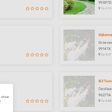
9939TD
Op 6,10 
Dijkema
Groeve
9914TK
Op 8,37
BJ Tui
Oestlaa
9627TA
e, show
Op 8,85
e