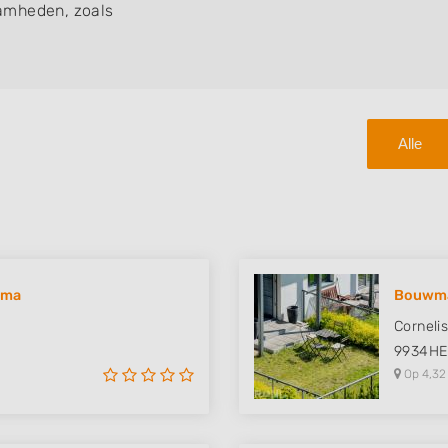
amheden, zoals
Alle
ema
Bouwman
Corneli
9934H
Op 4,32