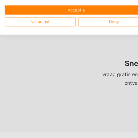
Accept all
No, adjust
Deny
Sne
Vraag gratis e
ontva