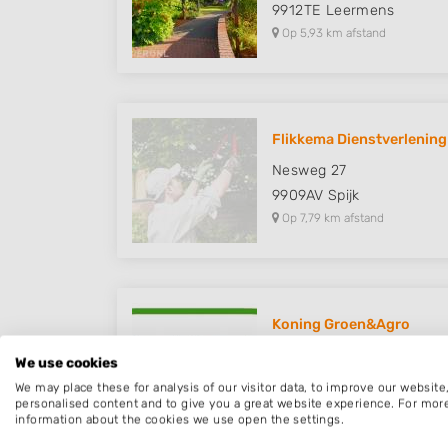
9912TE
Leermens
Op 5,93 km afstand
Flikkema Dienstverlening
Nesweg 27
9909AV
Spijk
Op 7,79 km afstand
Koning Groen&Agro
Hoofdweg 72
We use cookies
9945PH
Wagenborgen
We may place these for analysis of our visitor data, to improve our websit
Op 8,75 km afstand
personalised content and to give you a great website experience. For mor
information about the cookies we use open the settings.