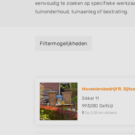
eenvoudig te zoeken op specifieke werkza
tuinonderhoud, tuinaanleg of bestrating.
Filtermogelijkheden
Hoveniersbedrijf R. Sijts
Sikkel 11
9932BD
Delfzijl
Op 2,05 km afstand