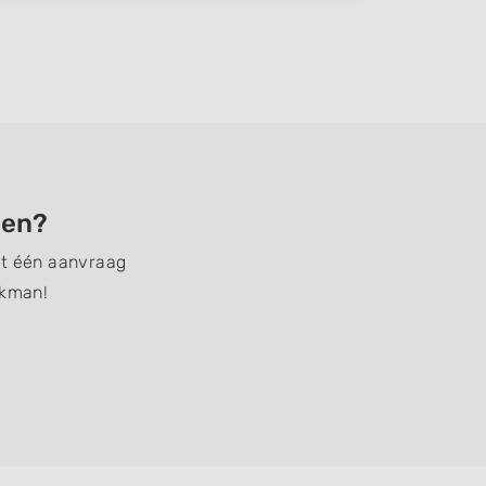
den?
et één aanvraag
akman!