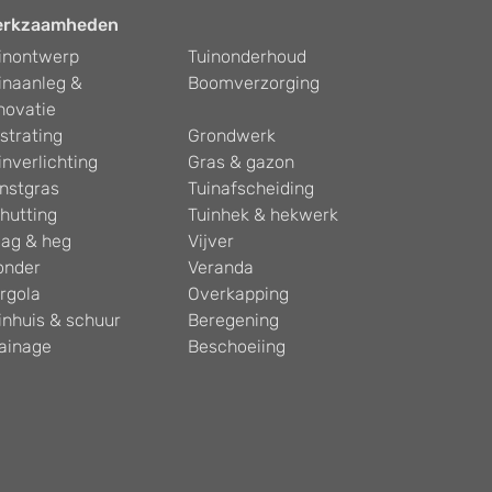
erkzaamheden
inontwerp
Tuinonderhoud
inaanleg &
Boomverzorging
novatie
strating
Grondwerk
inverlichting
Gras & gazon
nstgras
Tuinafscheiding
hutting
Tuinhek & hekwerk
ag & heg
Vijver
onder
Veranda
rgola
Overkapping
inhuis & schuur
Beregening
ainage
Beschoeiing