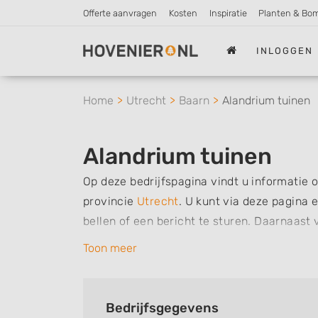
Offerte aanvragen
Kosten
Inspiratie
Planten & Bo
INLOGGEN
Home
Utrecht
Baarn
Alandrium tuinen
Alandrium tuinen
Op deze bedrijfspagina vindt u informatie o
provincie
Utrecht
.
U kunt via deze pagina 
bellen of een bericht te sturen. Daarnaas
dit bedrijf, zo kunt u snel zien welke zake
Toon meer
kunt een beoordeling of review achterlaten a
Zoekt u een ander bedrijf? Bekijk dan ande
Bedrijfsgegevens