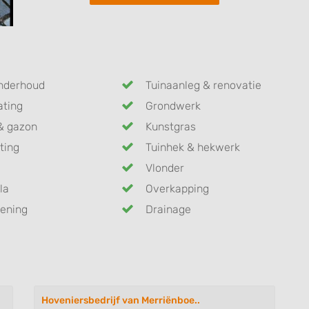
nderhoud
Tuinaanleg & renovatie
ating
Grondwerk
& gazon
Kunstgras
ting
Tuinhek & hekwerk
Vlonder
la
Overkapping
ening
Drainage
Hoveniersbedrijf van Merriënboe..