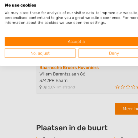
Op 1,59 km afstand
We use cookies
We may place these for analysis of our visitor data, to improve our websit
personalised content and to give you a great website experience. For mor
information about the cookies we use open the settings.
Bleekemolen Bomen
Rijksweg 3
3755MV Eemnes
Accept all
Op 2,38 km afstand
No, adjust
Deny
Baarnsche Broers Hoveniers
Willem Barentszlaan 86
3742PR Baarn
Op 2,89 km afstand
Meer h
Plaatsen in de buurt