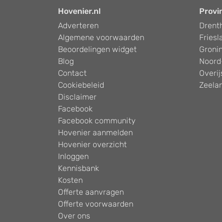
Hovenier.nl
Provi
Adverteren
Drent
Algemene voorwaarden
Friesl
Beoordelingen widget
Groni
Blog
Noord
Contact
Overij
Cookiebeleid
Zeela
Disclaimer
Facebook
Facebook community
Hovenier aanmelden
Hovenier overzicht
Inloggen
Kennisbank
Kosten
Offerte aanvragen
Offerte voorwaarden
Over ons