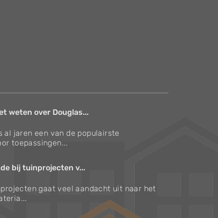
et weten over Douglas...
s al jaren een van de populairste
or toepassingen...
e bij tuinprojecten v...
inprojecten gaat veel aandacht uit naar het
teria...
Verzorgingstips voor bomen en planten