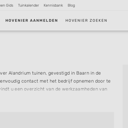
men Gids
Tuinkalender
Kennisbank
Blog
HOVENIER AANMELDEN
HOVENIER ZOEKEN
ver Alandrium tuinen, gevestigd in Baarn in de
eenvoudig contact met het bedrijf opnemen door te
t vindt u een overzicht van de werkzaamheden van
n Alandrium tuinen voor u kan verzorgen. Tenslotte
ls u al ervaring heeft met dit bedrijf.
re hoveniers en bedrijven in
Baarn
.