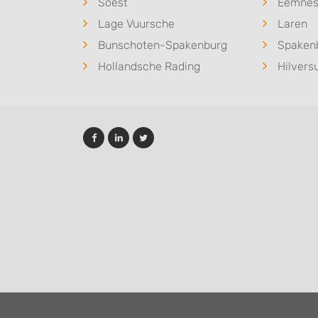
Soest
Eemne
Lage Vuursche
Laren
Bunschoten-Spakenburg
Spaken
Hollandsche Rading
Hilver