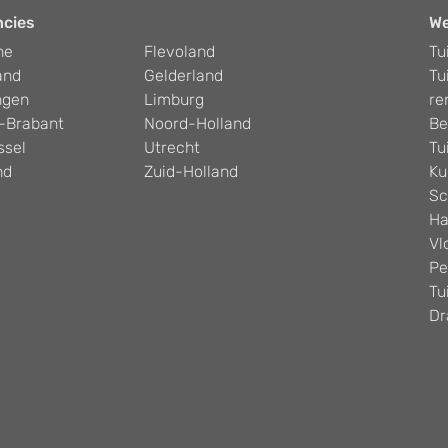
ncies
W
he
Flevoland
Tu
and
Gelderland
Tu
ngen
Limburg
re
-Brabant
Noord-Holland
Be
ssel
Utrecht
Tu
nd
Zuid-Holland
Ku
Sc
Ha
Vl
Pe
Tu
Dr