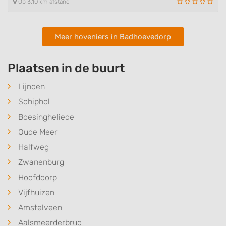
Op 3,10 km afstand
Meer hoveniers in Badhoevedorp
Plaatsen in de buurt
Lijnden
Schiphol
Boesingheliede
Oude Meer
Halfweg
Zwanenburg
Hoofddorp
Vijfhuizen
Amstelveen
Aalsmeerderbrug