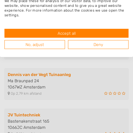
Ma Braunpad 8
We may place these for analysis of our visitor data, to improve our
website, show personalised content and to give you a great website
1067WZ Amsterdam
experience. For more information about the cookies we use open the
Op 2,63 km afstand
settings.
Accept all
Van Drunen
Ma Braunpad 1
No, adjust
Deny
1067WZ Amsterdam
Op 2,67 km afstand
Dennis van der Vegt Tuinaanleg
Ma Braunpad 24
1067WZ Amsterdam
Op 2,79 km afstand
JV Tuintechniek
Bastenakenstraat 165
1066JC Amsterdam