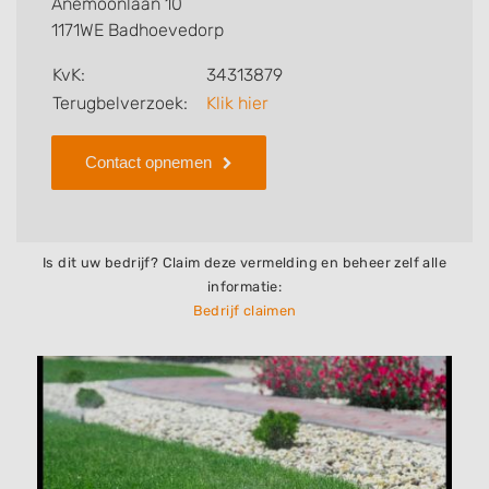
Anemoonlaan 10
1171WE Badhoevedorp
Zoekt u een ander bedrijf? Bekijk dan andere
hoveniers en bedrijven in
Badhoevedorp
.
KvK:
34313879
Terugbelverzoek:
Klik hier
Contact opnemen
Is dit uw bedrijf? Claim deze vermelding en beheer zelf alle
informatie:
Bedrijf claimen