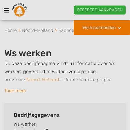
OFFERTES AANVRAGEN
Werkzaamheden
Home
Noord-Holland
Badhoevedorp
Ws werken
Ws werken
Op deze bedrijfspagina vindt u informatie over Ws
werken, gevestigd in Badhoevedorp in de
provincie
Noord-Holland
.
U kunt via deze pagina
eenvoudig contact met het bedrijf opnemen door te
Toon meer
bellen of een bericht te sturen. Daarnaast vindt u een
overzicht van de werkzaamheden van dit bedrijf, zo
kunt u snel zien welke zaken Ws werken voor u kan
Bedrijfsgegevens
verzorgen. Tenslotte kunt een beoordeling of review
Ws werken
achterlaten als u al ervaring heeft met dit bedrijf.