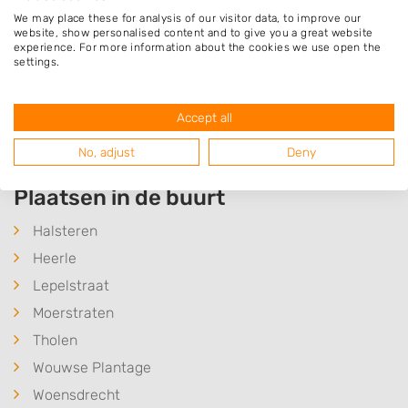
We may place these for analysis of our visitor data, to improve our
W&M Tuincomfort
website, show personalised content and to give you a great website
Stille Omgang 14
experience. For more information about the cookies we use open the
4664CP Lepelstraat
settings.
Op 4,77 km afstand
Accept all
Meer hoveniers in Bergen op Zoom
No, adjust
Deny
Plaatsen in de buurt
Halsteren
Heerle
Lepelstraat
Moerstraten
Tholen
Wouwse Plantage
Woensdrecht