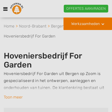
OFFERTES AANVRAGEN
Werkzaamheden
Home
Noord-Brabant
Bergen op Zoom
Hoveniersbedrijf For Garden
Hoveniersbedrijf For
Garden
Hoveniersbedrijf For Garden uit Bergen op Zoom is
gespecialiseerd in het ontwerpen, aanleggen en
onderhouden van tuinen. De klantenkring bestaat uit
zowel particuliere als zakelijke opdrachtgevers en het
Toon meer
werkgebied beslaat de regio Bergen op Zoom,
Hoogerheide Huijbergen, Roosendaal en Breda. Naast