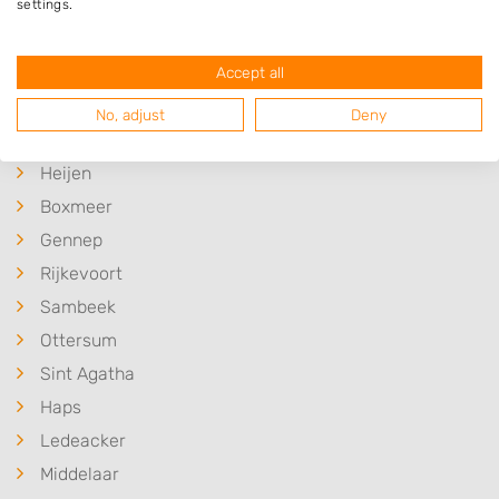
settings.
Meer hoveniers in Beugen
Accept all
Plaatsen in de buurt
No, adjust
Deny
Oeffelt
Heijen
Boxmeer
Gennep
Rijkevoort
Sambeek
Ottersum
Sint Agatha
Haps
Ledeacker
Middelaar