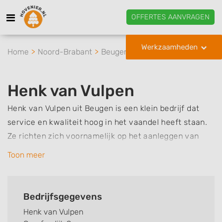
OFFERTES AANVRAGEN
Werkzaamheden
Home
Noord-Brabant
Beugen
Henk van Vulpen
Henk van Vulpen
Henk van Vulpen uit Beugen is een klein bedrijf dat
service en kwaliteit hoog in het vaandel heeft staan.
Ze richten zich voornamelijk op het aanleggen van
bestrating zoals een terras, oprit of tuinpad en het
Toon meer
uitvoeren van grondwerk voor particulieren, maar ook
zakelijke opdrachtgevers zijn welkom. Daarnaast kunt
u bij Henk van Vulpen ook terecht voor bijvoorbeeld
Bedrijfsgegevens
het plaatsen van tuinafscheiding zoals een schutting
Henk van Vulpen
of hekwerk, het aanleggen van een gazon of het