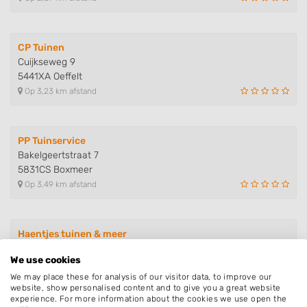
CP Tuinen
Cuijkseweg 9
5441XA Oeffelt
Op 3,23 km afstand
PP Tuinservice
Bakelgeertstraat 7
5831CS Boxmeer
Op 3,49 km afstand
Haentjes tuinen & meer
Carmelietenstraat-oost 20
We use cookies
5831DT Boxmeer
We may place these for analysis of our visitor data, to improve our
Op 4,05 km afstand
website, show personalised content and to give you a great website
experience. For more information about the cookies we use open the