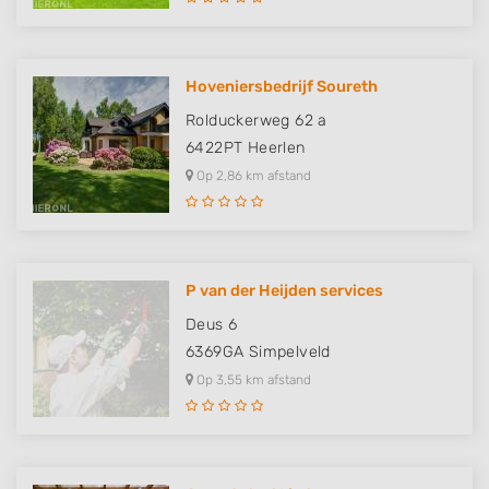
Hoveniersbedrijf Soureth
Rolduckerweg 62 a
6422PT
Heerlen
Op 2,86 km afstand
P van der Heijden services
Deus 6
6369GA
Simpelveld
Op 3,55 km afstand