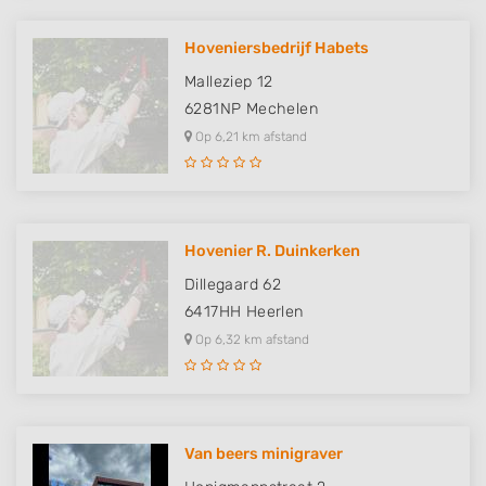
Hoveniersbedrijf Habets
Malleziep 12
6281NP
Mechelen
Op 6,21 km afstand
Hovenier R. Duinkerken
Dillegaard 62
6417HH
Heerlen
Op 6,32 km afstand
Van beers minigraver