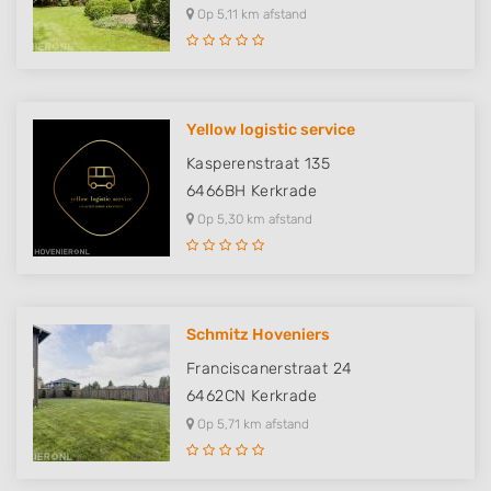
Op 5,11 km afstand
Yellow logistic service
Kasperenstraat 135
6466BH
Kerkrade
Op 5,30 km afstand
Schmitz Hoveniers
Franciscanerstraat 24
6462CN
Kerkrade
Op 5,71 km afstand