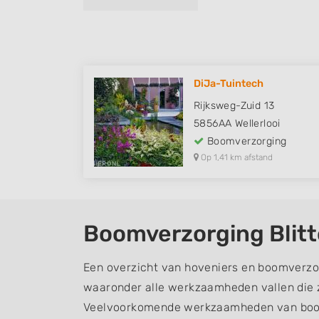
DiJa-Tuintech
Rijksweg-Zuid 13
5856AA
Wellerlooi
Boomverzorging
Op 1,41 km afstand
Boomverzorging Blitt
Een overzicht van hoveniers en boomverzor
waaronder alle werkzaamheden vallen die z
Veelvoorkomende werkzaamheden van boom