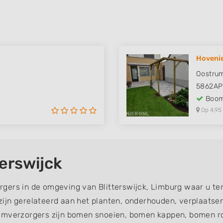
Hoveni
Oostru
5862AP
Boom
Op 4,95
erswijck
gers in de omgeving van Blitterswijck, Limburg waar u te
ijn gerelateerd aan het planten, onderhouden, verplaatse
verzorgers zijn bomen snoeien, bomen kappen, bomen ro