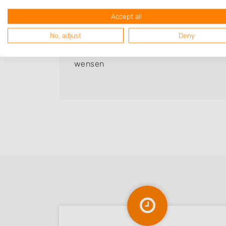
Kevin
Accept all
Bedrijf:
KW-Tuinen
No, adjust
Deny
omt
Super mooi en professioneel bedrijf. Lu
wensen