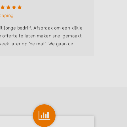
Gert 
caping
Bedrijf:
it jonge bedrijf. Afspraak om een kijkje
Kei leve
offerte te laten maken snel gemaakt
precies. 
week later op "de mat". We gaan de
nog lang
ten leggen en hopen half maart weer
tuinhulp 
nnen lopen. Tot nu toe top....