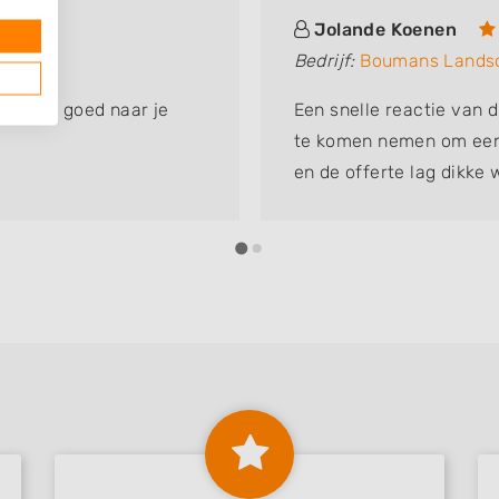
Jolande Koenen
Bedrijf:
Boumans Lands
isteren goed naar je
Een snelle reactie van d
te komen nemen om een 
en de offerte lag dikke 
mannen onze grasmat la
op een strakke mat te ku