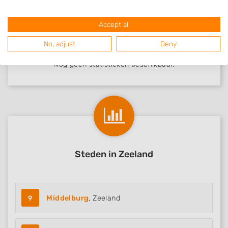
Accept all
Beoordelingen Burgh-Haams..
No, adjust
Deny
Nog geen statistieken beschikbaar.
Steden in Zeeland
9
Middelburg
, Zeeland