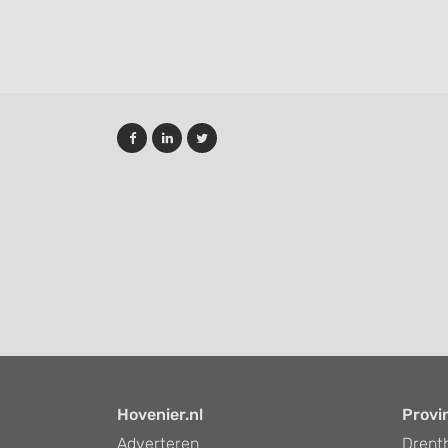
Hovenier.nl
Provi
Adverteren
Drent