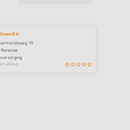
Groen B.V.
Moermondsweg 10
Renesse
verzorging
 km afstand