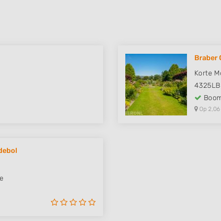
Braber 
Korte 
4325LB
Boom
Op 2,06
debol
e