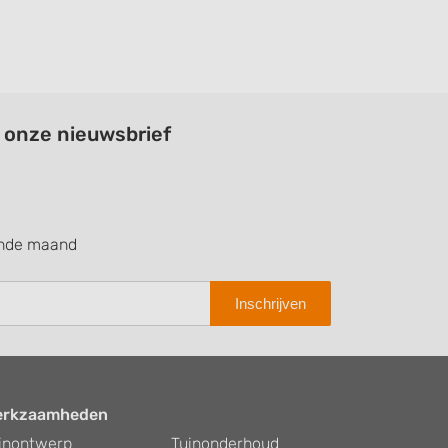
a onze nieuwsbrief
ende maand
Inschrijven
erkzaamheden
inontwerp
Tuinonderhoud