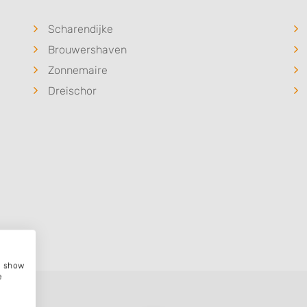
Scharendijke
Brouwershaven
Zonnemaire
Dreischor
e, show
e