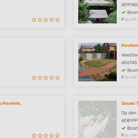
6091NG
Boom
Op 6,19 
Houben
Veestra
6067AS
Boom
Op 7,40
 Hovenie..
Sasaki
Op den
6081PP
Boom
Op 7,54