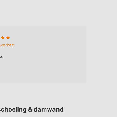
dwerken
ce
beschoeiing & damwand