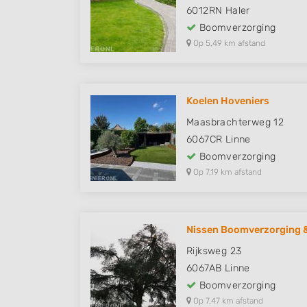
6012RN
Haler
Boomverzorging
Op 5,49 km afstand
Koelen Hoveniers
Maasbrachterweg 12
6067CR
Linne
Boomverzorging
Op 7,19 km afstand
Nissen Boomverzorging &
Rijksweg 23
6067AB
Linne
Boomverzorging
Op 7,47 km afstand