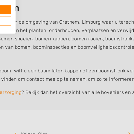
them
rgers in de omgeving van Grathem, Limburg waar u terec
teerd aan het planten, onderhouden, verplaatsen en verw
omen snoeien, bomen kappen, bomen rooien, boomstronke
en van bomen, boominspecties en boomveiligheidscontroles
 boom, wilt u een boom laten kappen of een boomstronk verw
vinden om contact mee op te nemen, om zo te informeren o
erzorging
? Bekijk dan het overzicht van alle hoveniers en 