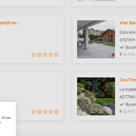
rijf en..
Vier Se
Galvan
6101XH
Boom
Op 9,06
Jos Tim
Leroppe
6077NX
Boom
Op 9,93
e, show
e