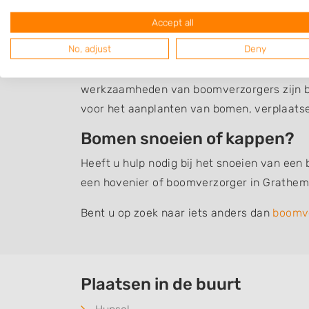
Boomverzorging Gra
Accept all
No, adjust
Deny
Een overzicht van hoveniers en boomverzo
alle werkzaamheden vallen die zijn gerela
werkzaamheden van boomverzorgers zijn b
voor het aanplanten van bomen, verplaats
Bomen snoeien of kappen?
Heeft u hulp nodig bij het snoeien van een
een hovenier of boomverzorger in Grathem 
Bent u op zoek naar iets anders dan
boomv
Plaatsen in de buurt