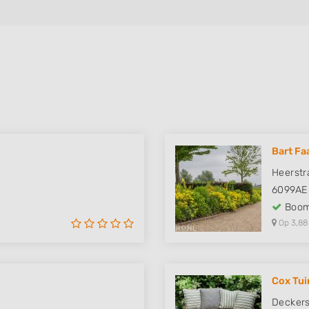
Bart Fa
Heerstr
6099AE
Boom
Op 3,88
Cox Tui
Deckers