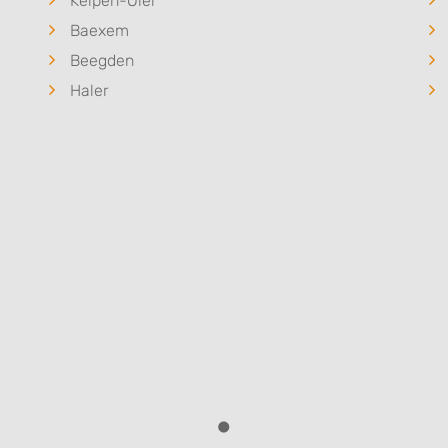
Kelpen-Oler
Baexem
Beegden
Haler