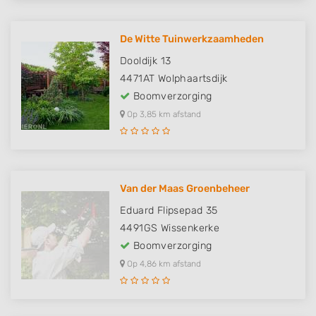
De Witte Tuinwerkzaamheden
Dooldijk 13
4471AT
Wolphaartsdijk
Boomverzorging
Op 3,85 km afstand
Van der Maas Groenbeheer
Eduard Flipsepad 35
4491GS
Wissenkerke
Boomverzorging
Op 4,86 km afstand