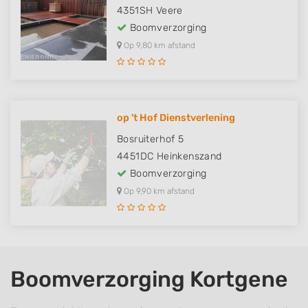
4351SH
Veere
Boomverzorging
Op 9,80 km afstand
op 't Hof Dienstverlening
Bosruiterhof 5
4451DC
Heinkenszand
Boomverzorging
Op 9,90 km afstand
Boomverzorging Kortgene