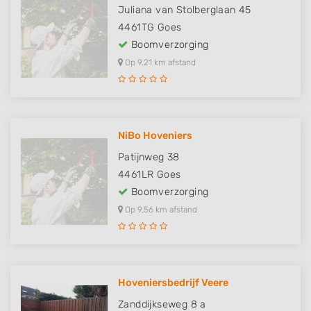
Juliana van Stolberglaan 45
4461TG
Goes
Boomverzorging
Op 9,21 km afstand
NiBo Hoveniers
Patijnweg 38
4461LR
Goes
Boomverzorging
Op 9,56 km afstand
Hoveniersbedrijf Veere
Zanddijkseweg 8 a