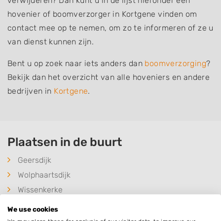
verwijderen? Dan kunt u in de lijst hieronder een
hovenier of boomverzorger in Kortgene vinden om
contact mee op te nemen, om zo te informeren of ze u
van dienst kunnen zijn.
Bent u op zoek naar iets anders dan
boomverzorging
?
Bekijk dan het overzicht van alle hoveniers en andere
bedrijven in
Kortgene
.
Plaatsen in de buurt
Geersdijk
Wolphaartsdijk
Wissenkerke
Colijnsplaat
We use cookies
Kats