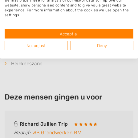
We may place these for analysis of our visitor data, to improve our
website, show personalised content and to give you a great website
Kamperland
experience. For more information about the cookies we use open the
settings.
Wilhelminadorp
's-Heer Hendrikskinderen
Accept all
's-Heer Arendskerke
Lewedorp
No, adjust
Deny
Goes
Heinkenszand
Deze mensen gingen u voor
Richard Jullien Trip
Bedrijf:
WB Grondwerken B.V.