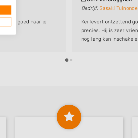
Bedrijf:
Sasaki Tuinond
isteren goed naar je
Kei levert ontzettend g
precies. Hij is zeer vri
nog lang kan inschakele
tuinhulp die ik ooit heb