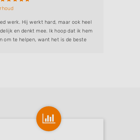
erhoud
Bedrijf:
oed werk. Hij werkt hard, maar ook heel
Een snell
endelijk en denkt mee. Ik hoop dat ik hem
te komen
n om te helpen, want het is de beste
en de of
 gehad!
mannen o
op een st