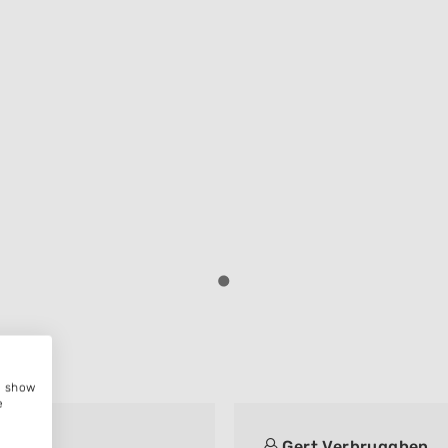
e, show
e
Gert Verbrugghen