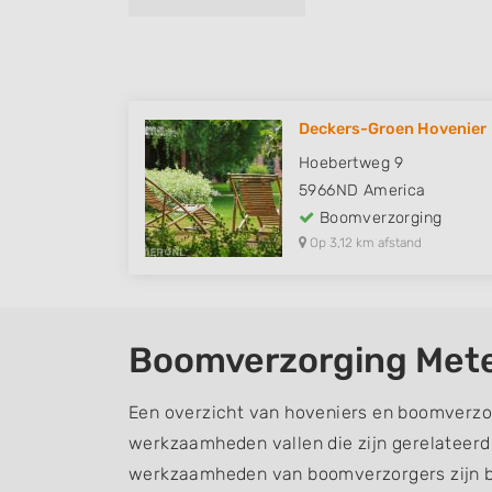
Deckers-Groen Hovenier
Hoebertweg 9
5966ND
America
Boomverzorging
Op 3,12 km afstand
Boomverzorging Mete
Een overzicht van hoveniers en boomverzor
werkzaamheden vallen die zijn gerelateer
werkzaamheden van boomverzorgers zijn b