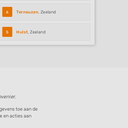
6
Terneuzen
, Zeeland
5
Hulst
, Zeeland
venier.
gegevens toe aan de
 en acties aan