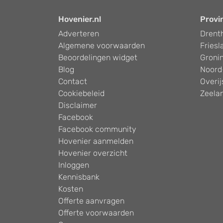
Hovenier.nl
Provi
Adverteren
Drent
Algemene voorwaarden
Friesl
Beoordelingen widget
Groni
Blog
Noord
Contact
Overij
Cookiebeleid
Zeela
Disclaimer
Facebook
Facebook community
Hovenier aanmelden
Hovenier overzicht
Inloggen
Kennisbank
Kosten
Offerte aanvragen
Offerte voorwaarden