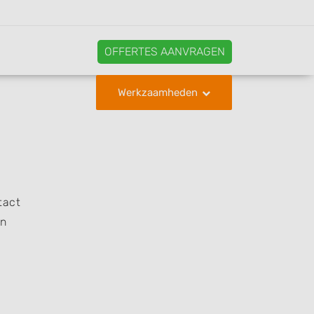
OFFERTES AANVRAGEN
Werkzaamheden
tact
en