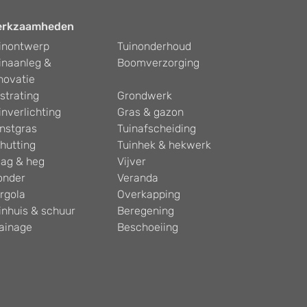
erkzaamheden
inontwerp
Tuinonderhoud
inaanleg &
Boomverzorging
novatie
strating
Grondwerk
inverlichting
Gras & gazon
nstgras
Tuinafscheiding
hutting
Tuinhek & hekwerk
ag & heg
Vijver
onder
Veranda
rgola
Overkapping
inhuis & schuur
Beregening
ainage
Beschoeiing