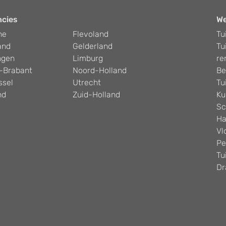
ncies
W
he
Flevoland
Tu
and
Gelderland
Tu
ngen
Limburg
re
-Brabant
Noord-Holland
Be
ssel
Utrecht
Tu
nd
Zuid-Holland
Ku
Sc
Ha
Vl
Pe
Tu
Dr