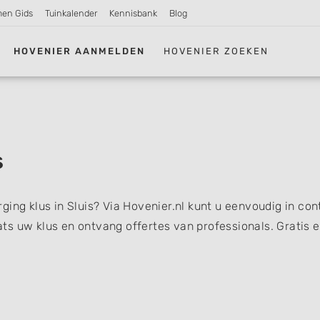
men Gids
Tuinkalender
Kennisbank
Blog
HOVENIER AANMELDEN
HOVENIER ZOEKEN
s
ing klus in Sluis? Via Hovenier.nl kunt u eenvoudig in con
s uw klus en ontvang offertes van professionals. Gratis 