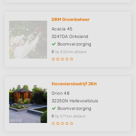
DRM Groenbeheer
Acacia 45
3247DA
Dirksland
Boomverzorging
Op 3,00 km afstand
Hoveniersbedrijf JKH
Orion 48
3225GN
Hellevoetsluis
Boomverzorging
Op 9,71 km afstand