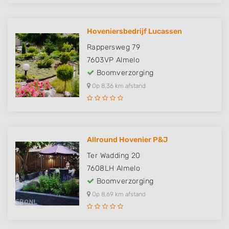
Hoveniersbedrijf Lucassen
Rappersweg 79
7603VP
Almelo
Boomverzorging
Op 8,36 km afstand
Allround Hovenier P&J
Ter Wadding 20
7608LH
Almelo
Boomverzorging
Op 8,69 km afstand