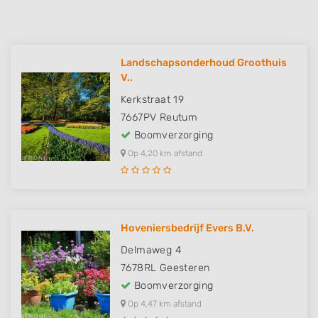
Landschapsonderhoud Groothuis
V..
Kerkstraat 19
7667PV
Reutum
Boomverzorging
Op 4,20 km afstand
Hoveniersbedrijf Evers B.V.
Delmaweg 4
7678RL
Geesteren
Boomverzorging
Op 4,47 km afstand