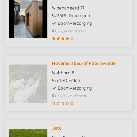
Wibenaheerd 171
9736PL
Groningen
Boomverzorging
Op 7,39 km afstand
Hoveniersbedrijf Paterswolde
Wolfhorn 8
9761BC
Eelde
Boomverzorging
Op 7,77 km afstand
Jeto