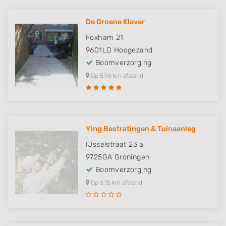
De Groene Klaver
Foxham 21
9601LD
Hoogezand
Boomverzorging
Op 5,96 km afstand
Ying Bestratingen & Tuinaanleg
IJsselstraat 23 a
9725GA
Groningen
Boomverzorging
Op 6,15 km afstand