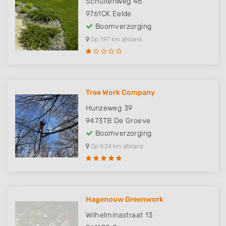
Schultenweg 46
9761CK
Eelde
Boomverzorging
Op 7,97 km afstand
Tree Work Company
Hunzeweg 39
9473TB
De Groeve
Boomverzorging
Op 9,24 km afstand
Hagenouw Greenwork
Wilhelminastraat 13