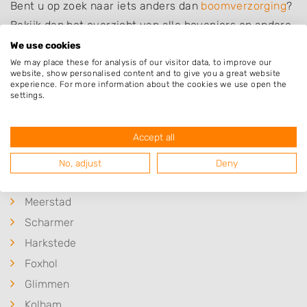
Bent u op zoek naar iets anders dan
boomverzorging
?
Bekijk dan het overzicht van alle hoveniers en andere
bedrijven in
Waterhuizen
.
We use cookies
We may place these for analysis of our visitor data, to improve our
website, show personalised content and to give you a great website
experience. For more information about the cookies we use open the
settings.
Plaatsen in de buurt
Accept all
Westerbroek
Haren
No, adjust
Deny
Onnen
Meerstad
Scharmer
Harkstede
Foxhol
Glimmen
Kolham