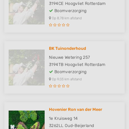
3194CE
Hoogvliet Rotterdam
Boomverzorging
Op 8,78 km afstand
BK Tuinonderhoud
Nieuwe Wetering 257
3194TB
Hoogvliet Rotterdam
Boomverzorging
Op 9,03 km afstand
Hovenier Ron van der Meer
1e Kruisweg 14
3262LL
Oud-Beijerland