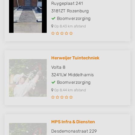
Ruygeplaat 241
3181ZT
Rozenburg
Boomverzorging
Op 8,43 km afstand
Herweijer Tuintechniek
Volta 8
3241LW
Middelharnis
Boomverzorging
Op 8,44 km afstand
MPS Infra & Diensten
Desdemonastraat 229