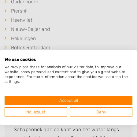
Oudenhoorn
Piershil
Heenvliet
Nieuw-Beijerland
Hekelingen
Botlek Rotterdam
We use cookies
We may place these for analysis of our visitor data, to improve our
website, show personalised content and to give you a great website
experience. For more information about the cookies we use open the
Deze mensen gingen u voor
settings.
Accept all
Maarten Mostert
No, adjust
Deny
Bedrijf:
Hoveniersbedrijf R. Vellekoop
Schapenhek aan de kant van het water langs