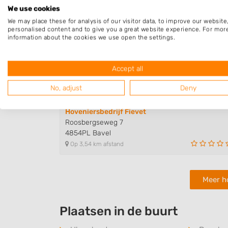
Op 3,05 km afstand
We use cookies
We may place these for analysis of our visitor data, to improve our websit
personalised content and to give you a great website experience. For mor
information about the cookies we use open the settings.
Isa Natura
Vredenburchsingel 45
4811SJ Breda
Accept all
Op 3,18 km afstand
No, adjust
Deny
Hoveniersbedrijf Fievet
Roosbergseweg 7
4854PL Bavel
Op 3,54 km afstand
Meer h
Plaatsen in de buurt