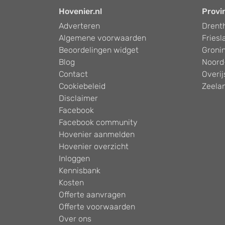
Hovenier.nl
Provi
Adverteren
Drent
Algemene voorwaarden
Friesl
Beoordelingen widget
Groni
Blog
Noord
Contact
Overij
Cookiebeleid
Zeela
Disclaimer
Facebook
Facebook community
Hovenier aanmelden
Hovenier overzicht
Inloggen
Kennisbank
Kosten
Offerte aanvragen
Offerte voorwaarden
Over ons