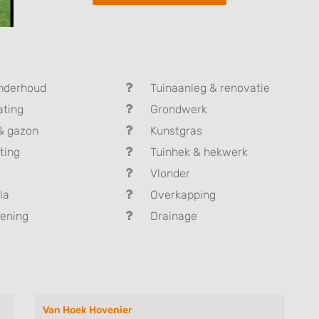
nderhoud
Tuinaanleg & renovatie
ating
Grondwerk
& gazon
Kunstgras
ting
Tuinhek & hekwerk
Vlonder
la
Overkapping
ening
Drainage
Van Hoek Hovenier