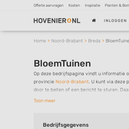
Offerte aanvragen
Kosten
Inspiratie
Planten & Bo
INLOGGEN
Home
Noord-Brabant
Breda
BloemTuin
BloemTuinen
Op deze bedrijfspagina vindt u informatie 
provincie
Noord-Brabant
.
U kunt via deze 
door te bellen of een bericht te sturen. Da
werkzaamheden van dit bedrijf, zo kunt u 
Toon meer
verzorgen. Tenslotte kunt een beoordeling o
bedrijf.
Bedrijfsgegevens
Zoekt u een ander bedrijf? Bekijk dan ande