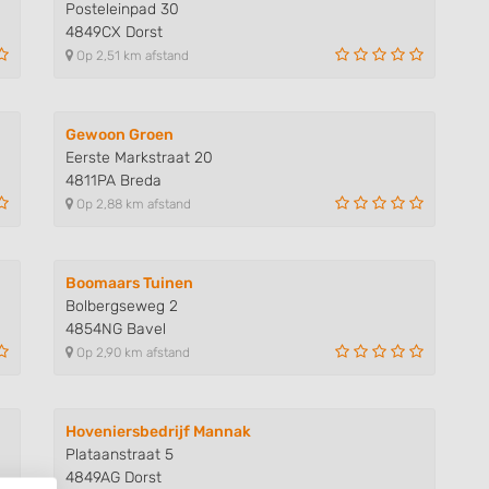
Posteleinpad 30
4849CX Dorst
Op 2,51 km afstand
Gewoon Groen
Eerste Markstraat 20
4811PA Breda
Op 2,88 km afstand
Boomaars Tuinen
Bolbergseweg 2
4854NG Bavel
Op 2,90 km afstand
Hoveniersbedrijf Mannak
Plataanstraat 5
4849AG Dorst