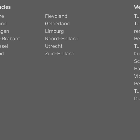
ncies
W
he
Flevoland
Tu
and
Gelderland
Tu
ngen
Limburg
re
-Brabant
Noord-Holland
Be
ssel
Utrecht
Tu
nd
Zuid-Holland
Ku
Sc
Ha
Vl
Pe
Tu
Dr