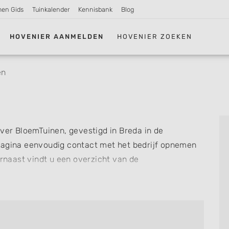
men Gids
Tuinkalender
Kennisbank
Blog
HOVENIER AANMELDEN
HOVENIER ZOEKEN
en
over BloemTuinen, gevestigd in Breda in de
pagina eenvoudig contact met het bedrijf opnemen
arnaast vindt u een overzicht van de
snel zien welke zaken BloemTuinen voor u kan
f review achterlaten als u al ervaring heeft met dit
re hoveniers en bedrijven in
Breda
.