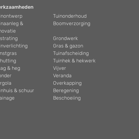
erkzaamheden
inontwerp
Tuinonderhoud
inaanleg &
Boomverzorging
novatie
strating
Grondwerk
inverlichting
Gras & gazon
nstgras
Tuinafscheiding
hutting
Tuinhek & hekwerk
ag & heg
Vijver
onder
Veranda
rgola
Overkapping
inhuis & schuur
Beregening
ainage
Beschoeiing