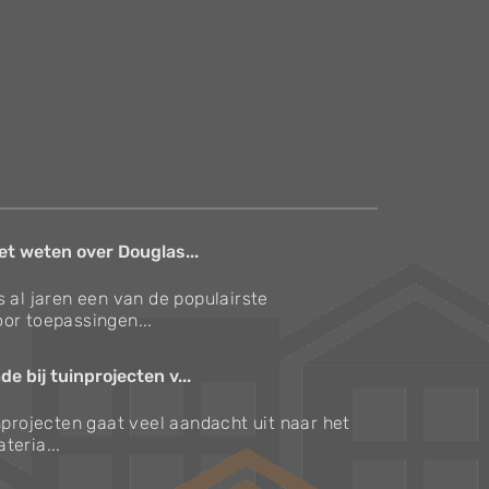
et weten over Douglas...
s al jaren een van de populairste
or toepassingen...
e bij tuinprojecten v...
inprojecten gaat veel aandacht uit naar het
teria...
Verzorgingstips voor bomen en planten