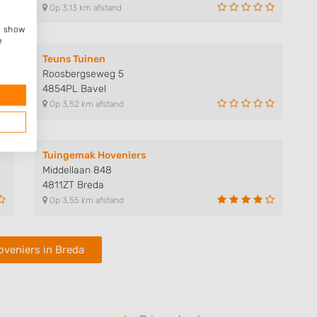
Op 3,13 km afstand
e, show
e
Teuns Tuinen
Roosbergseweg 5
4854PL Bavel
Op 3,52 km afstand
Tuingemak Hoveniers
Middellaan 848
4811ZT Breda
Op 3,55 km afstand
oveniers in Breda