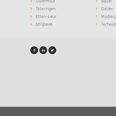
Ulvenhout
Bavel
Teteringen
Galder
Etten-Leur
Rijsber
Strijbeek
Terheij