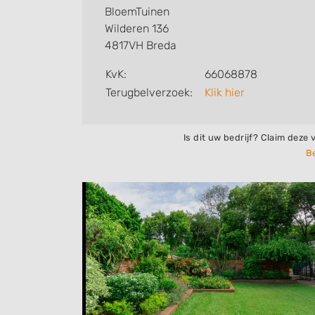
BloemTuinen
Wilderen 136
4817VH Breda
KvK:
66068878
Terugbelverzoek:
Klik hier
Is dit uw bedrijf? Claim deze 
Be