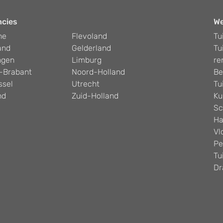
ncies
W
he
Flevoland
Tu
and
Gelderland
Tu
ngen
Limburg
re
-Brabant
Noord-Holland
Be
ssel
Utrecht
Tu
nd
Zuid-Holland
Ku
Sc
Ha
Vl
Pe
Tu
Dr