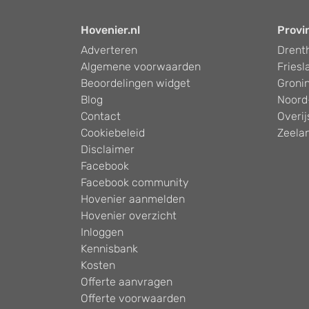
Hovenier.nl
Provi
Adverteren
Drent
Algemene voorwaarden
Friesl
Beoordelingen widget
Groni
Blog
Noord
Contact
Overij
Cookiebeleid
Zeela
Disclaimer
Facebook
Facebook community
Hovenier aanmelden
Hovenier overzicht
Inloggen
Kennisbank
Kosten
Offerte aanvragen
Offerte voorwaarden