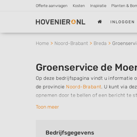
Offerte aanvragen
Kosten
Inspiratie
Planten & Bo
INLOGGEN
Home
Noord-Brabant
Breda
Groenservi
Groenservice de Moe
Op deze bedrijfspagina vindt u informatie 
de provincie
Noord-Brabant
.
U kunt via dez
opnemen door te bellen of een bericht te s
werkzaamheden van dit bedrijf, zo kunt u 
Toon meer
kan verzorgen. Tenslotte kunt een beoordeli
met dit bedrijf.
Bedrijfsgegevens
Zoekt u een ander bedrijf? Bekijk dan ande