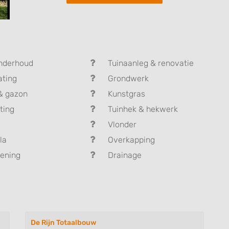
nderhoud
Tuinaanleg & renovatie
ating
Grondwerk
& gazon
Kunstgras
ting
Tuinhek & hekwerk
Vlonder
la
Overkapping
ening
Drainage
De Rijn Totaalbouw