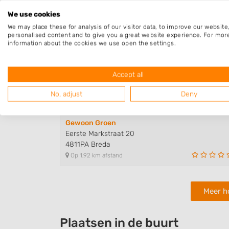
4812BE Breda
We use cookies
Op 1,41 km afstand
We may place these for analysis of our visitor data, to improve our websit
personalised content and to give you a great website experience. For mor
information about the cookies we use open the settings.
B-Vier Boomspecialist
Laan van Mertersem 15
Accept all
4813GG Breda
Op 1,55 km afstand
No, adjust
Deny
Gewoon Groen
Eerste Markstraat 20
4811PA Breda
Op 1,92 km afstand
Meer h
Plaatsen in de buurt