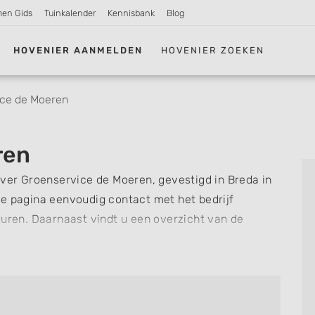
men Gids
Tuinkalender
Kennisbank
Blog
HOVENIER AANMELDEN
HOVENIER ZOEKEN
ce de Moeren
ren
over Groenservice de Moeren, gevestigd in Breda in
e pagina eenvoudig contact met het bedrijf
turen. Daarnaast vindt u een overzicht van de
snel zien welke zaken Groenservice de Moeren voor u
ng of review achterlaten als u al ervaring heeft
re hoveniers en bedrijven in
Breda
.