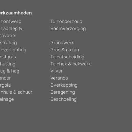
erkzaamheden
inontwerp
Tuinonderhoud
inaanleg &
Boomverzorging
novatie
strating
Grondwerk
inverlichting
Gras & gazon
nstgras
Tuinafscheiding
hutting
Tuinhek & hekwerk
ag & heg
Vijver
onder
Veranda
rgola
Overkapping
inhuis & schuur
Beregening
ainage
Beschoeiing