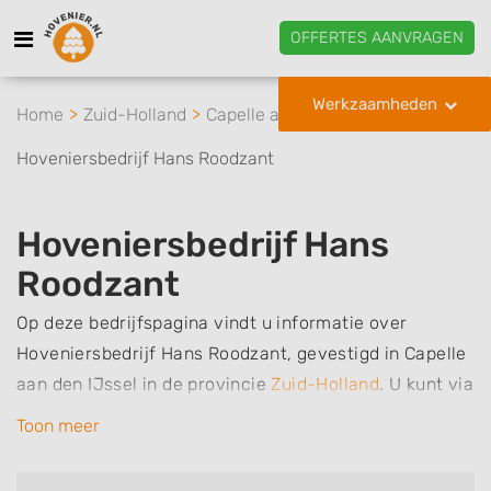
OFFERTES AANVRAGEN
Werkzaamheden
Home
Zuid-Holland
Capelle aan den IJssel
Hoveniersbedrijf Hans Roodzant
Hoveniersbedrijf Hans
Roodzant
Op deze bedrijfspagina vindt u informatie over
Hoveniersbedrijf Hans Roodzant, gevestigd in Capelle
aan den IJssel in de provincie
Zuid-Holland
.
U kunt via
deze pagina eenvoudig contact met het bedrijf
Toon meer
opnemen door te bellen of een bericht te sturen.
Daarnaast vindt u een overzicht van de