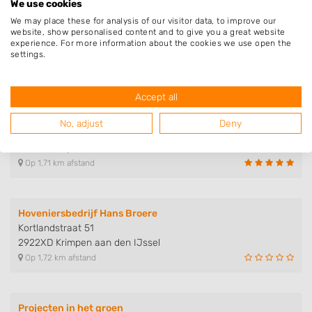
We use cookies
We may place these for analysis of our visitor data, to improve our
CJ Schuttingbouw & Bestrating
website, show personalised content and to give you a great website
Savanne 65
experience. For more information about the cookies we use open the
2904TC Capelle aan den IJssel
settings.
Op 1,66 km afstand
Accept all
Ridderhof Boomverzorging
No, adjust
Deny
Roos van Dekama erf 6
2907EA Capelle aan den IJssel
Op 1,71 km afstand
Hoveniersbedrijf Hans Broere
Kortlandstraat 51
2922XD Krimpen aan den IJssel
Op 1,72 km afstand
Projecten in het groen