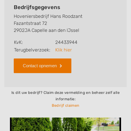
werkzaamheden van dit bedrijf, zo kunt u snel zien
Bedrijfsgegevens
welke zaken Hoveniersbedrijf Hans Roodzant voor u
Hoveniersbedrijf Hans Roodzant
kan verzorgen. Tenslotte kunt een beoordeling of
Fazantstraat 72
review achterlaten als u al ervaring heeft met dit
2902JA Capelle aan den IJssel
bedrijf.
KvK:
24433944
Zoekt u een ander bedrijf? Bekijk dan andere
Terugbelverzoek:
Klik hier
hoveniers en bedrijven in
Capelle aan den IJssel
.
Contact opnemen
Is dit uw bedrijf? Claim deze vermelding en beheer zelf alle
informatie:
Bedrijf claimen