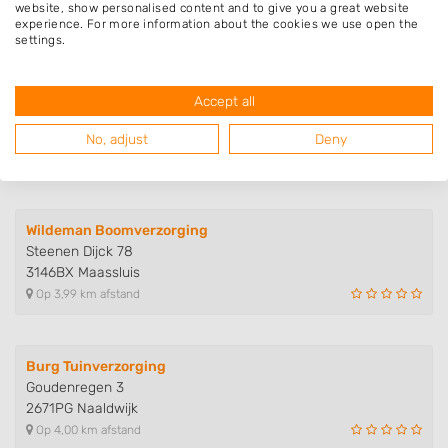
2671VW Naaldwijk
website, show personalised content and to give you a great website
Op 3,44 km afstand
experience. For more information about the cookies we use open the
settings.
Hoveniersbedrijf Indigo
Accept all
Burg. Dommisseplantsoen 1
3145ME Maassluis
No, adjust
Deny
Op 3,98 km afstand
Wildeman Boomverzorging
Steenen Dijck 78
3146BX Maassluis
Op 3,99 km afstand
Burg Tuinverzorging
Goudenregen 3
2671PG Naaldwijk
Op 4,00 km afstand