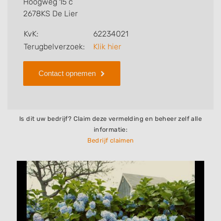
Hoogweg 15 c
2678KS De Lier
Zoekt u een ander bedrijf? Bekijk dan andere
hoveniers en bedrijven in
De Lier
.
KvK:
62234021
Terugbelverzoek:
Klik hier
Contact opnemen
Is dit uw bedrijf? Claim deze vermelding en beheer zelf alle
informatie:
Bedrijf claimen