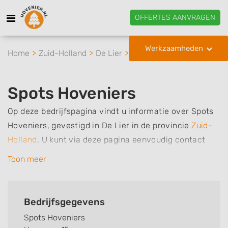
OFFERTES AANVRAGEN
Werkzaamheden
Home
Zuid-Holland
De Lier
Spots Hoveniers
Spots Hoveniers
Op deze bedrijfspagina vindt u informatie over Spots
Hoveniers, gevestigd in De Lier in de provincie
Zuid-
Holland
.
U kunt via deze pagina eenvoudig contact
met het bedrijf opnemen door te bellen of een bericht
Toon meer
te sturen. Daarnaast vindt u een overzicht van de
werkzaamheden van dit bedrijf, zo kunt u snel zien
welke zaken Spots Hoveniers voor u kan verzorgen.
Bedrijfsgegevens
Tenslotte kunt een beoordeling of review achterlaten
Spots Hoveniers
als u al ervaring heeft met dit bedrijf.