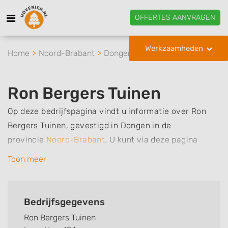
OFFERTES AANVRAGEN
Werkzaamheden
Home
Noord-Brabant
Dongen
Ron Bergers Tuinen
Ron Bergers Tuinen
Op deze bedrijfspagina vindt u informatie over Ron
Bergers Tuinen, gevestigd in Dongen in de
provincie
Noord-Brabant
.
U kunt via deze pagina
eenvoudig contact met het bedrijf opnemen door te
Toon meer
bellen of een bericht te sturen. Daarnaast vindt u een
overzicht van de werkzaamheden van dit bedrijf, zo
kunt u snel zien welke zaken Ron Bergers Tuinen voor
Bedrijfsgegevens
u kan verzorgen. Tenslotte kunt een beoordeling of
Ron Bergers Tuinen
review achterlaten als u al ervaring heeft met dit