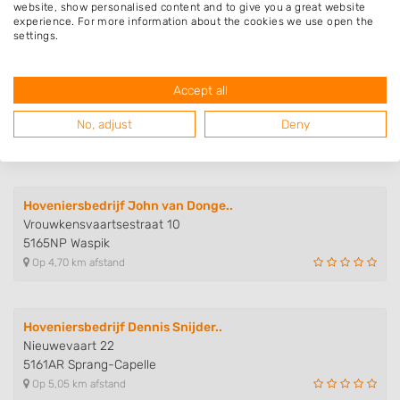
5105ND Dongen
website, show personalised content and to give you a great website
Op 4,50 km afstand
experience. For more information about the cookies we use open the
settings.
Loon- en Verhuurbedrijf Wim van..
Accept all
Arkelstein 9
4901CT Oosterhout
No, adjust
Deny
Op 4,51 km afstand
Hoveniersbedrijf John van Donge..
Vrouwkensvaartsestraat 10
5165NP Waspik
Op 4,70 km afstand
Hoveniersbedrijf Dennis Snijder..
Nieuwevaart 22
5161AR Sprang-Capelle
Op 5,05 km afstand