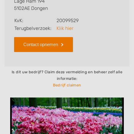
Lage Ham 194
bedrijf.
5102AE Dongen
Zoekt u een ander bedrijf? Bekijk dan andere
KvK:
20099529
hoveniers en bedrijven in
Terugbelverzoek:
Klik hier
Dongen
.
Contact opnemen
Is dit uw bedrijf? Claim deze vermelding en beheer zelf alle
informatie:
Bedrijf claimen