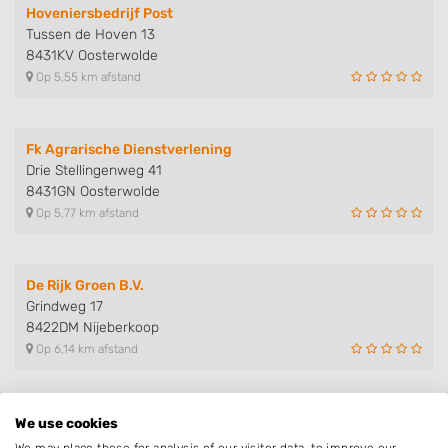
Hoveniersbedrijf Post
Tussen de Hoven 13
8431KV Oosterwolde
Op 5,55 km afstand
Fk Agrarische Dienstverlening
Drie Stellingenweg 41
8431GN Oosterwolde
Op 5,77 km afstand
De Rijk Groen B.V.
Grindweg 17
8422DM Nijeberkoop
Op 6,14 km afstand
Hoveniersbedrijf Koops
We use cookies
Boekhorst 3
We may place these for analysis of our visitor data, to improve our