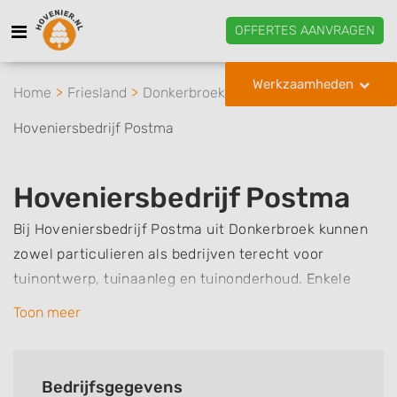
OFFERTES AANVRAGEN
Werkzaamheden
Home
Friesland
Donkerbroek
Hoveniersbedrijf Postma
Hoveniersbedrijf Postma
Bij Hoveniersbedrijf Postma uit Donkerbroek kunnen
zowel particulieren als bedrijven terecht voor
tuinontwerp, tuinaanleg en tuinonderhoud. Enkele
voorbeelden van werkzaamheden die Hoveniersbedrijf
Toon meer
Postma voor u uit kan voeren zijn het leggen van
bestrating en sierbestrating, het aanbrengen van
beschoeiing, het bouwen van een vlonder of pergola,
Bedrijfsgegevens