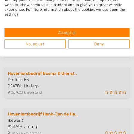
8431SR Oosterwolde
website, show personalised content and to give you a great website
experience. For more information about the cookies we use open the
Op 6,62 km afstand
settings.
Accept all
VEAS
Hoofdweg-Boven 46
No, adjust
Deny
8433LC Haulerwijk
Op 8,45 km afstand
Hoveniersbedrijf Bosma & Dienst..
De Telle 58
9247BH Ureterp
Op 9,23 km afstand
Hoveniersbedrijf Henk-Jan de Ha..
Ikewei 3
9247AH Ureterp
Op 9,74 km afstand